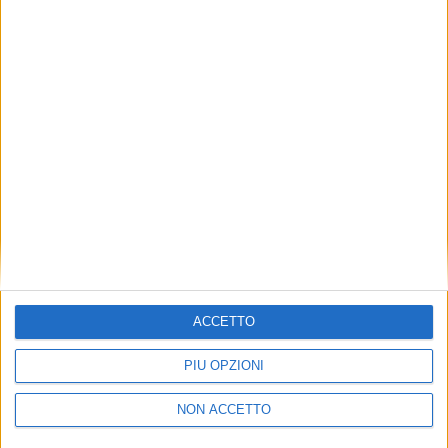
TUOI TOPICS PREFERITI OGNI
GIORNO?
ISCRIVITI
Dichiaro di aver letto e compreso l'informativa sulla privacy e
di dare il mio consenso alla ricezione di promozioni commerciali
ed informative.
Vedi POLITICA SULLA PRIVACY.
ACCETTO
PIÙ OPZIONI
NON ACCETTO