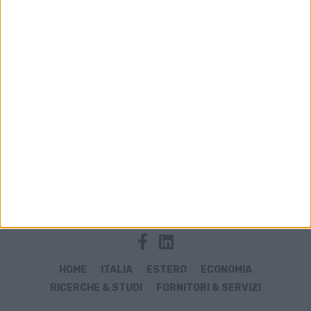
Archivio notizie di Antonio Di Martino
HOME
ITALIA
ESTERO
ECONOMIA
RICERCHE & STUDI
FORNITORI & SERVIZI