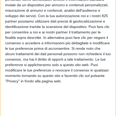
inviate da un dispositivo per annunci e contenuti personalizzati,
misurazione di annunci e contenuti, analisi dell'audience e
sviluppo dei servizi.
Con la tua autorizzazione noi e i nostri 825
partner possiamo utilizzare dati precisi di geolocalizzazione e
identificazione tramite la scansione del dispositivo. Puoi fare clic
per consentire a noi e ai nostri partner il trattamento per le
finalità sopra descritte. In alternativa puoi fare clic per negare il
consenso o accedere a informazioni più dettagliate e modificare
ITALIA
16 LUGLIO 2018
le tue preferenze prima di acconsentire.
Si rende noto che
Spedizionieri a lezione di e-
alcuni trattamenti dei dati personali possono non richiedere il tuo
consenso, ma hai il diritto di opporti a tale trattamento. Le tue
booking con Lufthansa e
preferenze si applicheranno solo a questo sito web. Puoi
modificare le tue preferenze o revocare il consenso in qualsiasi
Freightos
momento tornando su questo sito e facendo clic sul pulsante
"Privacy" in fondo alla pagina web.
VUOI RICEVERE AGGIORNAMENTI SUI