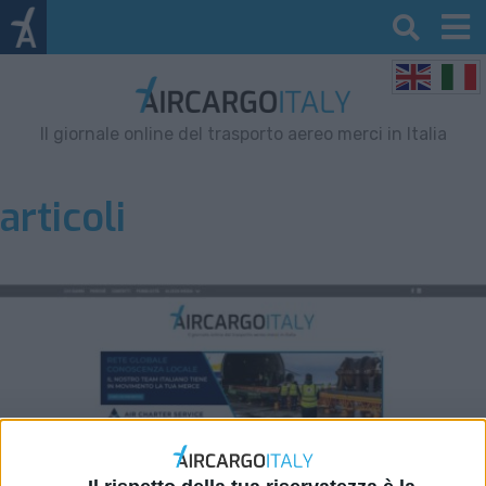
Il giornale online del trasporto aereo merci in Italia
articoli