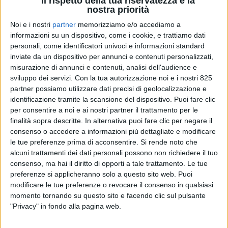
Il rispetto della tua riservatezza è la
nostra priorità
Noi e i nostri
partner
memorizziamo e/o accediamo a
informazioni su un dispositivo, come i cookie, e trattiamo dati
personali, come identificatori univoci e informazioni standard
inviate da un dispositivo per annunci e contenuti personalizzati,
misurazione di annunci e contenuti, analisi dell'audience e
sviluppo dei servizi.
Con la tua autorizzazione noi e i nostri 825
partner possiamo utilizzare dati precisi di geolocalizzazione e
ECONOMIA
5 MAGGIO 2026
identificazione tramite la scansione del dispositivo. Puoi fare clic
Aggiungi AIR CARGO ITALY
per consentire a noi e ai nostri partner il trattamento per le
fra le tue fonti preferite di
finalità sopra descritte. In alternativa puoi fare clic per negare il
consenso o accedere a informazioni più dettagliate e modificare
notizie
le tue preferenze prima di acconsentire.
Si rende noto che
alcuni trattamenti dei dati personali possono non richiedere il tuo
consenso, ma hai il diritto di opporti a tale trattamento. Le tue
preferenze si applicheranno solo a questo sito web. Puoi
modificare le tue preferenze o revocare il consenso in qualsiasi
momento tornando su questo sito e facendo clic sul pulsante
"Privacy" in fondo alla pagina web.