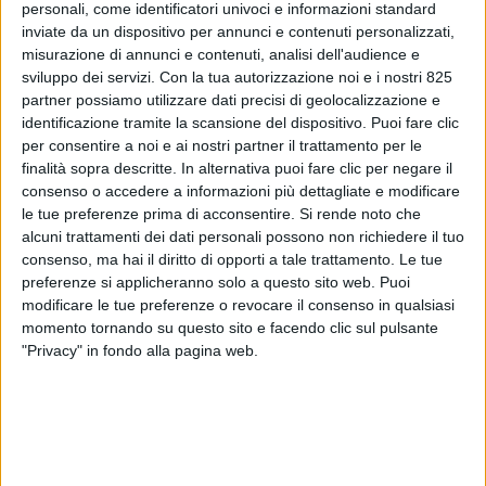
personali, come identificatori univoci e informazioni standard
inviate da un dispositivo per annunci e contenuti personalizzati,
misurazione di annunci e contenuti, analisi dell'audience e
sviluppo dei servizi.
Con la tua autorizzazione noi e i nostri 825
partner possiamo utilizzare dati precisi di geolocalizzazione e
identificazione tramite la scansione del dispositivo. Puoi fare clic
per consentire a noi e ai nostri partner il trattamento per le
finalità sopra descritte. In alternativa puoi fare clic per negare il
consenso o accedere a informazioni più dettagliate e modificare
le tue preferenze prima di acconsentire.
Si rende noto che
alcuni trattamenti dei dati personali possono non richiedere il tuo
consenso, ma hai il diritto di opporti a tale trattamento. Le tue
ITALIA
23 DICEMBRE 2019
preferenze si applicheranno solo a questo sito web. Puoi
Un novembre in ripresa per il
modificare le tue preferenze o revocare il consenso in qualsiasi
momento tornando su questo sito e facendo clic sul pulsante
cargo aereo italiano
"Privacy" in fondo alla pagina web.