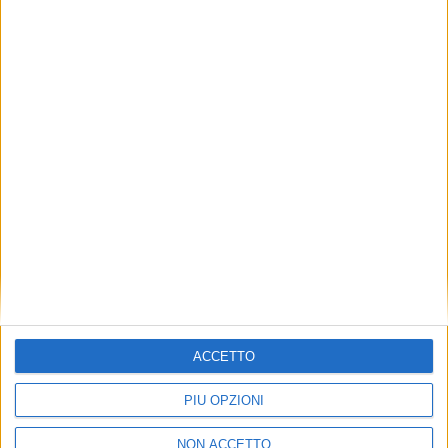
VUOI RICEVERE AGGIORNAMENTI SUI
TUOI TOPICS PREFERITI OGNI
GIORNO?
ISCRIVITI
Dichiaro di aver letto e compreso l'informativa sulla privacy e
di dare il mio consenso alla ricezione di promozioni commerciali
ed informative.
Vedi POLITICA SULLA PRIVACY.
ACCETTO
PIÙ OPZIONI
NON ACCETTO