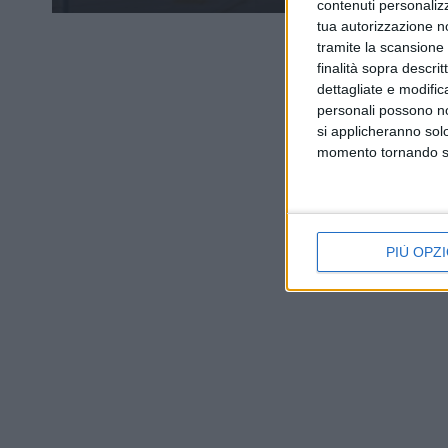
contenuti personalizz
tua autorizzazione no
tramite la scansione d
finalità sopra descri
dettagliate e modific
personali possono non
si applicheranno sol
momento tornando su 
PIÙ OPZI