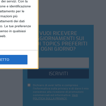
dei servizi.
Con la
ione e identificazione
trattamento per le
ormazioni più
attamenti dei dati
nto. Le tue preferenze
senso in qualsiasi
VUOI RICEVERE
 web.
AGGIORNAMENTI SUI
TUOI TOPICS PREFERITI
OGNI GIORNO?
CETTO
ISCRIVITI
Dichiaro di aver letto e compreso
l'informativa sulla privacy e di dare il mio
consenso alla ricezione di promozioni
commerciali ed informative.
Vedi
POLITICA SULLA PRIVACY.