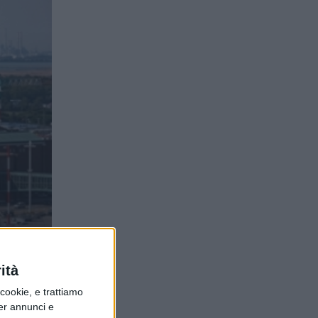
ità
ookie, e trattiamo
per annunci e