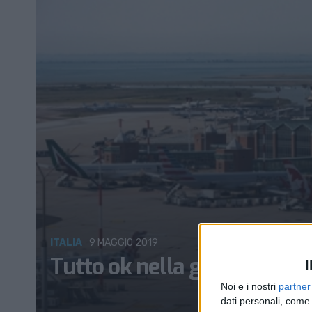
ITALIA
9 MAGGIO 2019
Tutto ok nella gara per l’h
I
Noi e i nostri
partner
dati personali, come 