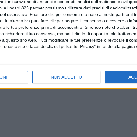
ati, misurazione di annunci e contenuti, analisi dell'audience e sviluppo 
i e i nostri 825 partner possiamo utilizzare dati precisi di geolocalizzaz
el dispositivo. Puoi fare clic per consentire a noi e ai nostri partner il 
tte. In alternativa puoi fare clic per negare il consenso o accedere a inf
are le tue preferenze prima di acconsentire.
Si rende noto che alcuni tr
 richiedere il tuo consenso, ma hai il diritto di opporti a tale trattame
o a questo sito web. Puoi modificare le tue preferenze o revocare il con
questo sito e facendo clic sul pulsante "Privacy" in fondo alla pagina
ONI
NON ACCETTO
AC