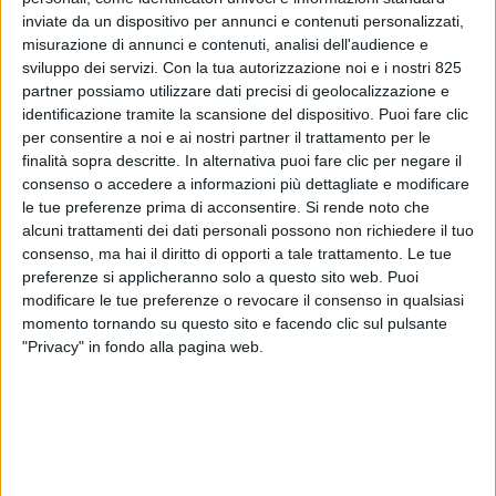
inviate da un dispositivo per annunci e contenuti personalizzati,
misurazione di annunci e contenuti, analisi dell'audience e
sviluppo dei servizi.
Con la tua autorizzazione noi e i nostri 825
partner possiamo utilizzare dati precisi di geolocalizzazione e
identificazione tramite la scansione del dispositivo. Puoi fare clic
per consentire a noi e ai nostri partner il trattamento per le
ESTERO
25 NOVEMBRE 2025
finalità sopra descritte. In alternativa puoi fare clic per negare il
consenso o accedere a informazioni più dettagliate e modificare
In Cina prende il via una linea
le tue preferenze prima di acconsentire.
Si rende noto che
droni regolare nelle aree
alcuni trattamenti dei dati personali possono non richiedere il tuo
consenso, ma hai il diritto di opporti a tale trattamento. Le tue
montuose della provincia di
preferenze si applicheranno solo a questo sito web. Puoi
modificare le tue preferenze o revocare il consenso in qualsiasi
Guizhou
momento tornando su questo sito e facendo clic sul pulsante
"Privacy" in fondo alla pagina web.
VUOI RICEVERE AGGIORNAMENTI SUI