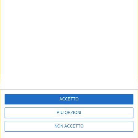
TUOI TOPICS PREFERITI OGNI
GIORNO?
ISCRIVITI
Dichiaro di aver letto e compreso l'informativa sulla privacy e
di dare il mio consenso alla ricezione di promozioni commerciali
ed informative.
Vedi POLITICA SULLA PRIVACY.
ACCETTO
PIÙ OPZIONI
NON ACCETTO