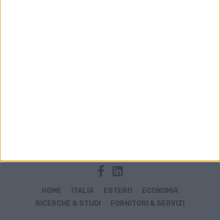
Archivio notizie di autoflight
HOME
ITALIA
ESTERO
ECONOMIA
RICERCHE & STUDI
FORNITORI & SERVIZI