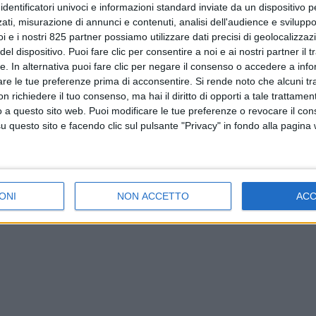
identificatori univoci e informazioni standard inviate da un dispositivo 
ati, misurazione di annunci e contenuti, analisi dell'audience e sviluppo 
i e i nostri 825 partner possiamo utilizzare dati precisi di geolocalizzaz
el dispositivo. Puoi fare clic per consentire a noi e ai nostri partner il 
tte. In alternativa puoi fare clic per negare il consenso o accedere a inf
are le tue preferenze prima di acconsentire.
Si rende noto che alcuni tr
 richiedere il tuo consenso, ma hai il diritto di opporti a tale trattame
o a questo sito web. Puoi modificare le tue preferenze o revocare il con
questo sito e facendo clic sul pulsante "Privacy" in fondo alla pagina
ONI
NON ACCETTO
AC