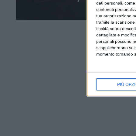
dati personali, come 
contenuti personalizz
tua autorizzazione no
tramite la scansione d
finalità sopra descri
dettagliate e modific
personali possono non
si applicheranno sol
momento tornando su 
PIÙ OPZI