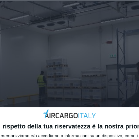
 i protagonisti del progetto
l rispetto della tua riservatezza è la nostra prior
memorizziamo e/o accediamo a informazioni su un dispositivo, come i c