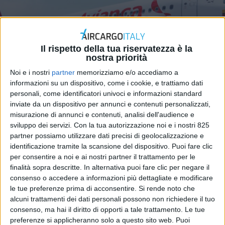
Il rispetto della tua riservatezza è la
nostra priorità
Noi e i nostri
partner
memorizziamo e/o accediamo a
informazioni su un dispositivo, come i cookie, e trattiamo dati
personali, come identificatori univoci e informazioni standard
inviate da un dispositivo per annunci e contenuti personalizzati,
ESTERO
13 MAGGIO 2020
misurazione di annunci e contenuti, analisi dell'audience e
Avianca alza bandiera bianca
sviluppo dei servizi.
Con la tua autorizzazione noi e i nostri 825
partner possiamo utilizzare dati precisi di geolocalizzazione e
e chiude in Perù
identificazione tramite la scansione del dispositivo. Puoi fare clic
per consentire a noi e ai nostri partner il trattamento per le
finalità sopra descritte. In alternativa puoi fare clic per negare il
consenso o accedere a informazioni più dettagliate e modificare
le tue preferenze prima di acconsentire.
Si rende noto che
alcuni trattamenti dei dati personali possono non richiedere il tuo
consenso, ma hai il diritto di opporti a tale trattamento. Le tue
preferenze si applicheranno solo a questo sito web. Puoi