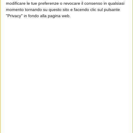
modificare le tue preferenze o revocare il consenso in qualsiasi
momento tornando su questo sito e facendo clic sul pulsante
"Privacy" in fondo alla pagina web.
ITALIA
27 GIUGNO 2019
Il vettore cargo SW Italia interessato ad
Alitalia
ESTERO
25 GIUGNO 2019