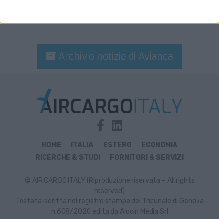
Archivio notizie di Avianca
HOME
ITALIA
ESTERO
ECONOMIA
RICERCHE & STUDI
FORNITORI & SERVIZI
© AIR CARGO ITALY (Riproduzione riservata – All rights
reserved)
Testata iscritta nel registro stampa del Tribunale di Genova
n.608/2020 edita da Alocin Media Srl