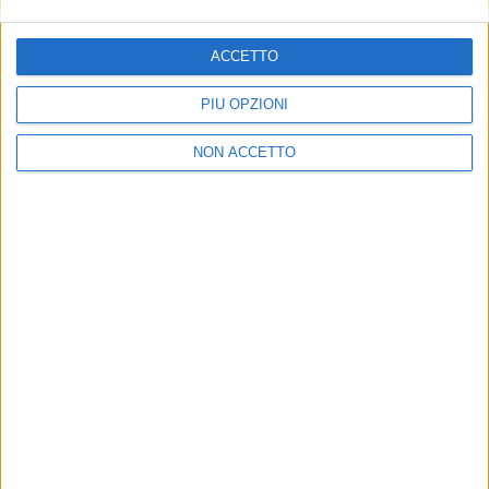
ACCETTO
PIÙ OPZIONI
NON ACCETTO
ITALIA
22 FEBBRAIO 2019
Aircargo Italia nominato GSA del gruppo
Avianca Cargo
VUOI RICEVERE AGGIORNAMENTI SUI
TUOI TOPICS PREFERITI OGNI
GIORNO?