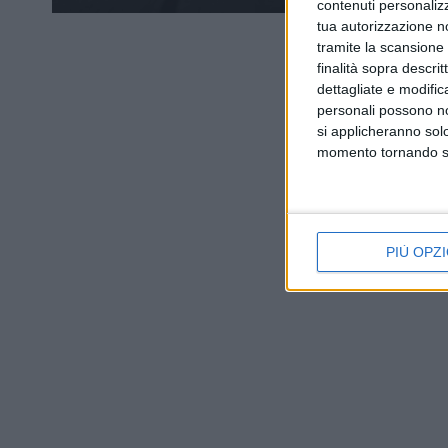
contenuti personalizz
tua autorizzazione no
tramite la scansione d
finalità sopra descri
dettagliate e modific
personali possono non
si applicheranno sol
momento tornando su 
PIÙ OPZI