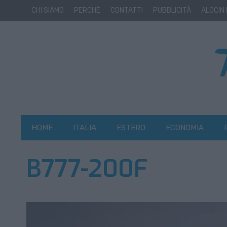
CHI SIAMO
PERCHÈ
CONTATTI
PUBBLICITÀ
ALOCIN
HOME
ITALIA
ESTERO
ECONOMIA
B777-200F