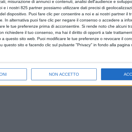
ati, misurazione di annunci e contenuti, analisi dell'audience e sviluppo 
i e i nostri 825 partner possiamo utilizzare dati precisi di geolocalizzaz
el dispositivo. Puoi fare clic per consentire a noi e ai nostri partner il 
tte. In alternativa puoi fare clic per negare il consenso o accedere a inf
are le tue preferenze prima di acconsentire.
Si rende noto che alcuni tr
 richiedere il tuo consenso, ma hai il diritto di opporti a tale trattame
o a questo sito web. Puoi modificare le tue preferenze o revocare il con
questo sito e facendo clic sul pulsante "Privacy" in fondo alla pagina
ONI
NON ACCETTO
AC