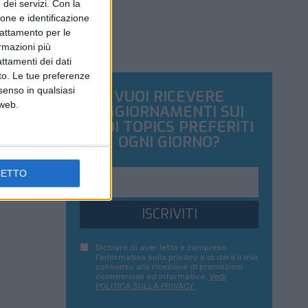
dei servizi.
Con la
ione e identificazione
trattamento per le
ormazioni più
attamenti dei dati
nto. Le tue preferenze
senso in qualsiasi
VUOI RICEVERE
 web.
AGGIORNAMENTI SUI
TUOI TOPICS PREFERITI
OGNI GIORNO?
CETTO
ISCRIVITI
Dichiaro di aver letto e compreso
l'informativa sulla privacy e di dare il mio
consenso alla ricezione di promozioni
commerciali ed informative.
Vedi
POLITICA SULLA PRIVACY.