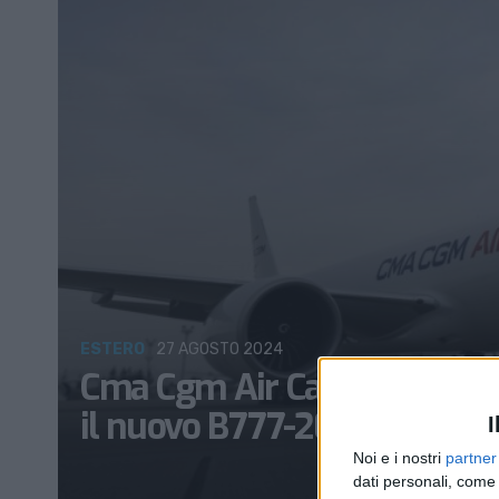
ESTERO
27 AGOSTO 2024
Cma Cgm Air Cargo ha avviat
il nuovo B777-200F
I
Noi e i nostri
partner
dati personali, come 