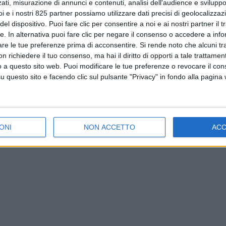
ati, misurazione di annunci e contenuti, analisi dell'audience e sviluppo 
i e i nostri 825 partner possiamo utilizzare dati precisi di geolocalizzaz
el dispositivo. Puoi fare clic per consentire a noi e ai nostri partner il 
tte. In alternativa puoi fare clic per negare il consenso o accedere a inf
are le tue preferenze prima di acconsentire.
Si rende noto che alcuni tr
 richiedere il tuo consenso, ma hai il diritto di opporti a tale trattame
o a questo sito web. Puoi modificare le tue preferenze o revocare il con
questo sito e facendo clic sul pulsante "Privacy" in fondo alla pagina
ONI
NON ACCETTO
AC