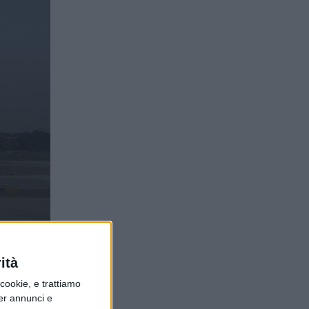
 di
ità
ookie, e trattiamo
per annunci e