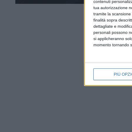
contenuti personalizz
tua autorizzazione no
tramite la scansione d
finalità sopra descri
dettagliate e modific
personali possono non
si applicheranno sol
momento tornando su 
PIÙ OPZI