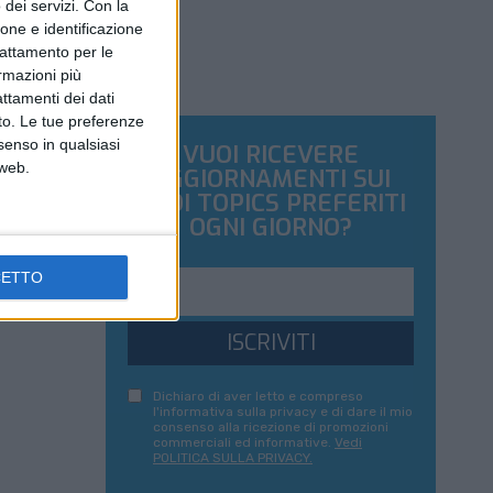
dei servizi.
Con la
ione e identificazione
trattamento per le
ormazioni più
attamenti dei dati
nto. Le tue preferenze
senso in qualsiasi
VUOI RICEVERE
 web.
AGGIORNAMENTI SUI
TUOI TOPICS PREFERITI
OGNI GIORNO?
CETTO
ISCRIVITI
Dichiaro di aver letto e compreso
l'informativa sulla privacy e di dare il mio
consenso alla ricezione di promozioni
commerciali ed informative.
Vedi
POLITICA SULLA PRIVACY.