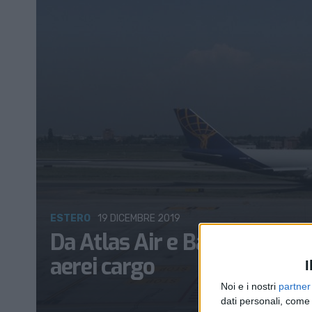
ESTERO
19 DICEMBRE 2019
Da Atlas Air e Bain Capital è
aerei cargo
I
Noi e i nostri
partner
dati personali, come 