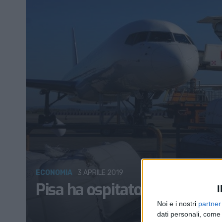
ECONOMIA
3 APRILE 2019
Pisa ha ospitato l’ultimo ch
I
Noi e i nostri
partner
dati personali, come 