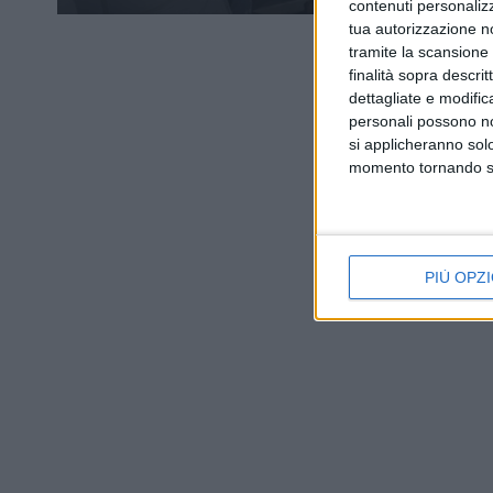
contenuti personalizz
tua autorizzazione no
tramite la scansione d
finalità sopra descri
dettagliate e modific
personali possono non
si applicheranno sol
momento tornando su 
PIÙ OPZI