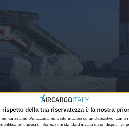
arter aereo di Bollorè Logistics
l rispetto della tua riservatezza è la nostra prior
memorizziamo e/o accediamo a informazioni su un dispositivo, come i c
identificatori univoci e informazioni standard inviate da un dispositivo 