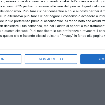
ati, misurazione di annunci e contenuti, analisi dell'audience e sviluppo 
i e i nostri 825 partner possiamo utilizzare dati precisi di geolocalizzaz
el dispositivo. Puoi fare clic per consentire a noi e ai nostri partner il 
tte. In alternativa puoi fare clic per negare il consenso o accedere a inf
are le tue preferenze prima di acconsentire.
Si rende noto che alcuni tr
 richiedere il tuo consenso, ma hai il diritto di opporti a tale trattame
o a questo sito web. Puoi modificare le tue preferenze o revocare il con
questo sito e facendo clic sul pulsante "Privacy" in fondo alla pagina
ONI
NON ACCETTO
AC