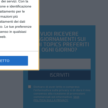
dei servizi.
Con la
ione e identificazione
trattamento per le
ormazioni più
attamenti dei dati
nto. Le tue preferenze
senso in qualsiasi
VUOI RICEVERE
 web.
AGGIORNAMENTI SUI
TUOI TOPICS PREFERITI
OGNI GIORNO?
CETTO
ISCRIVITI
Dichiaro di aver letto e compreso
l'informativa sulla privacy e di dare il mio
consenso alla ricezione di promozioni
commerciali ed informative.
Vedi
POLITICA SULLA PRIVACY.