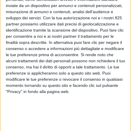
inviate da un dispositivo per annunci e contenuti personalizzati,
misurazione di annunci e contenuti, analisi dell'audience e
sviluppo dei servizi.
Con la tua autorizzazione noi e i nostri 825
partner possiamo utilizzare dati precisi di geolocalizzazione e
identificazione tramite la scansione del dispositivo. Puoi fare clic
per consentire a noi e ai nostri partner il trattamento per le
finalità sopra descritte. In alternativa puoi fare clic per negare il
consenso o accedere a informazioni più dettagliate e modificare
le tue preferenze prima di acconsentire.
Si rende noto che
alcuni trattamenti dei dati personali possono non richiedere il tuo
ITALIA
1 AGOSTO 2022
consenso, ma hai il diritto di opporti a tale trattamento. Le tue
Il Beta Cargo Village
preferenze si applicheranno solo a questo sito web. Puoi
modificare le tue preferenze o revocare il consenso in qualsiasi
s’ingrandisce ancora
momento tornando su questo sito e facendo clic sul pulsante
"Privacy" in fondo alla pagina web.
VUOI RICEVERE AGGIORNAMENTI SUI