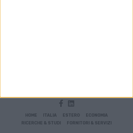
Archivio notizie di Beta Cargo Village
HOME
ITALIA
ESTERO
ECONOMIA
RICERCHE & STUDI
FORNITORI & SERVIZI