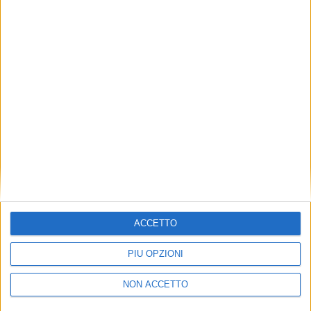
TUOI TOPICS PREFERITI OGNI
GIORNO?
ISCRIVITI
Dichiaro di aver letto e compreso l'informativa sulla privacy e
di dare il mio consenso alla ricezione di promozioni commerciali
ed informative.
Vedi POLITICA SULLA PRIVACY.
ACCETTO
PIÙ OPZIONI
NON ACCETTO