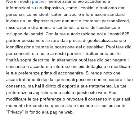
Noi e i nostri
partner
memorizziamo e/o accediamo a
informazioni su un dispositivo, come i cookie, e trattiamo dati
personali, come identificatori univoci e informazioni standard
inviate da un dispositivo per annunci e contenuti personalizzati,
misurazione di annunci e contenuti, analisi dell'audience e
sviluppo dei servizi.
Con la tua autorizzazione noi e i nostri 825
partner possiamo utilizzare dati precisi di geolocalizzazione e
identificazione tramite la scansione del dispositivo. Puoi fare clic
per consentire a noi e ai nostri partner il trattamento per le
ECONOMIA
2 MAGGIO 2018
finalità sopra descritte. In alternativa puoi fare clic per negare il
Resmini (A.hartrodt italiana):
consenso o accedere a informazioni più dettagliate e modificare
le tue preferenze prima di acconsentire.
Si rende noto che
“Siamo gli specialisti del
alcuni trattamenti dei dati personali possono non richiedere il tuo
food&beverage via aerea”
consenso, ma hai il diritto di opporti a tale trattamento. Le tue
preferenze si applicheranno solo a questo sito web. Puoi
modificare le tue preferenze o revocare il consenso in qualsiasi
momento tornando su questo sito e facendo clic sul pulsante
"Privacy" in fondo alla pagina web.