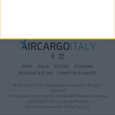
Archivio notizie di beverage
HOME
ITALIA
ESTERO
ECONOMIA
RICERCHE & STUDI
FORNITORI & SERVIZI
© AIR CARGO ITALY (Riproduzione riservata – All rights
reserved)
Testata iscritta nel registro stampa del Tribunale di Genova
n.608/2020 edita da Alocin Media Srl
Direttore responsabile: Nicola Capuzzo