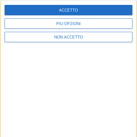
ISCRIVITI
ACCETTO
Dichiaro di aver letto e compreso l'informativa sulla privacy e
di dare il mio consenso alla ricezione di promozioni commerciali
PIÙ OPZIONI
ed informative.
Vedi POLITICA SULLA PRIVACY.
NON ACCETTO