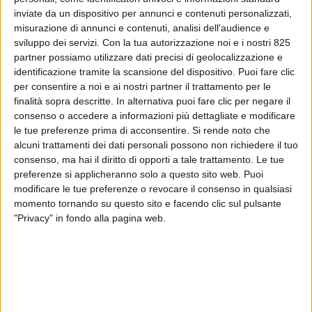
inviate da un dispositivo per annunci e contenuti personalizzati,
misurazione di annunci e contenuti, analisi dell'audience e
sviluppo dei servizi.
Con la tua autorizzazione noi e i nostri 825
partner possiamo utilizzare dati precisi di geolocalizzazione e
identificazione tramite la scansione del dispositivo. Puoi fare clic
per consentire a noi e ai nostri partner il trattamento per le
finalità sopra descritte. In alternativa puoi fare clic per negare il
consenso o accedere a informazioni più dettagliate e modificare
ITALIA
11 DICEMBRE 2025
le tue preferenze prima di acconsentire.
Si rende noto che
La ‘tassa’ sui piccoli pacchi in
alcuni trattamenti dei dati personali possono non richiedere il tuo
consenso, ma hai il diritto di opporti a tale trattamento. Le tue
un emendamento di FdI alla
preferenze si applicheranno solo a questo sito web. Puoi
modificare le tue preferenze o revocare il consenso in qualsiasi
Manovra 2026
momento tornando su questo sito e facendo clic sul pulsante
"Privacy" in fondo alla pagina web.
VUOI RICEVERE AGGIORNAMENTI SUI