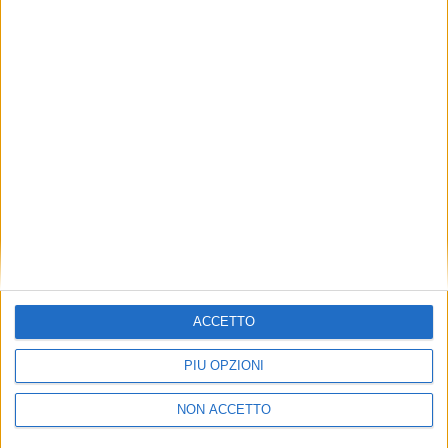
TUOI TOPICS PREFERITI OGNI
GIORNO?
ISCRIVITI
Dichiaro di aver letto e compreso l'informativa sulla privacy e
di dare il mio consenso alla ricezione di promozioni commerciali
ed informative.
Vedi POLITICA SULLA PRIVACY.
ACCETTO
PIÙ OPZIONI
NON ACCETTO