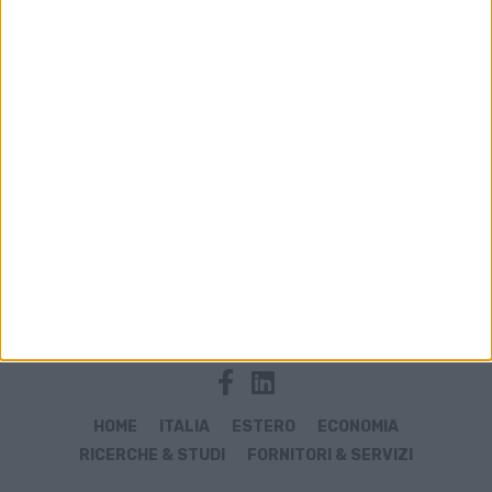
Archivio notizie di Bilancio 2026
HOME
ITALIA
ESTERO
ECONOMIA
RICERCHE & STUDI
FORNITORI & SERVIZI