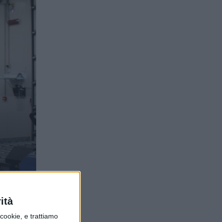
ità
ookie, e trattiamo