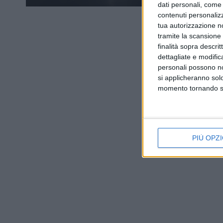
dati personali, come 
contenuti personalizz
tua autorizzazione no
tramite la scansione d
finalità sopra descri
dettagliate e modific
personali possono non
si applicheranno sol
momento tornando su 
PIÙ OPZI