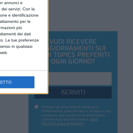
per annunci e
dei servizi.
Con la
ione e identificazione
trattamento per le
ormazioni più
attamenti dei dati
VUOI RICEVERE
nto. Le tue preferenze
AGGIORNAMENTI SUI
senso in qualsiasi
 web.
TUOI TOPICS PREFERITI
OGNI GIORNO?
CETTO
ISCRIVITI
Dichiaro di aver letto e compreso
l'informativa sulla privacy e di dare il mio
consenso alla ricezione di promozioni
commerciali ed informative.
Vedi
POLITICA SULLA PRIVACY.