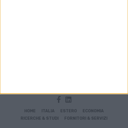
Archivio notizie di blocco Suez
HOME
ITALIA
ESTERO
ECONOMIA
RICERCHE & STUDI
FORNITORI & SERVIZI