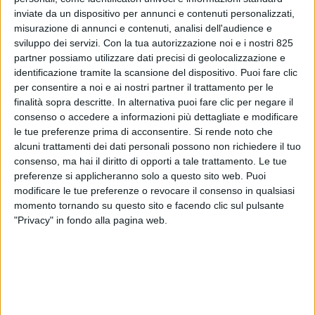
inviate da un dispositivo per annunci e contenuti personalizzati,
misurazione di annunci e contenuti, analisi dell'audience e
sviluppo dei servizi.
Con la tua autorizzazione noi e i nostri 825
partner possiamo utilizzare dati precisi di geolocalizzazione e
identificazione tramite la scansione del dispositivo. Puoi fare clic
per consentire a noi e ai nostri partner il trattamento per le
finalità sopra descritte. In alternativa puoi fare clic per negare il
consenso o accedere a informazioni più dettagliate e modificare
ECONOMIA
29 MARZO 2021
le tue preferenze prima di acconsentire.
Si rende noto che
Suez verso la soluzione ma
alcuni trattamenti dei dati personali possono non richiedere il tuo
consenso, ma hai il diritto di opporti a tale trattamento. Le tue
aumenta l’interesse per le
preferenze si applicheranno solo a questo sito web. Puoi
modificare le tue preferenze o revocare il consenso in qualsiasi
spedizioni aeree
momento tornando su questo sito e facendo clic sul pulsante
"Privacy" in fondo alla pagina web.
VUOI RICEVERE AGGIORNAMENTI SUI