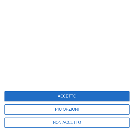
TUOI TOPICS PREFERITI OGNI
GIORNO?
ISCRIVITI
Dichiaro di aver letto e compreso l'informativa sulla privacy e
di dare il mio consenso alla ricezione di promozioni commerciali
ed informative.
Vedi POLITICA SULLA PRIVACY.
ACCETTO
PIÙ OPZIONI
NON ACCETTO