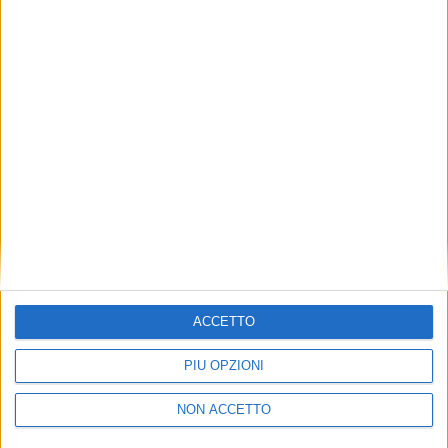
TUOI TOPICS PREFERITI OGNI
GIORNO?
ISCRIVITI
Dichiaro di aver letto e compreso l'informativa sulla privacy e
di dare il mio consenso alla ricezione di promozioni commerciali
ed informative.
Vedi POLITICA SULLA PRIVACY.
ACCETTO
PIÙ OPZIONI
NON ACCETTO