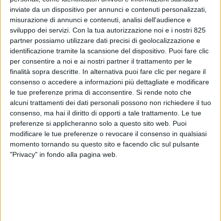
inviate da un dispositivo per annunci e contenuti personalizzati,
misurazione di annunci e contenuti, analisi dell'audience e
sviluppo dei servizi.
Con la tua autorizzazione noi e i nostri 825
partner possiamo utilizzare dati precisi di geolocalizzazione e
identificazione tramite la scansione del dispositivo. Puoi fare clic
per consentire a noi e ai nostri partner il trattamento per le
finalità sopra descritte. In alternativa puoi fare clic per negare il
consenso o accedere a informazioni più dettagliate e modificare
le tue preferenze prima di acconsentire.
Si rende noto che
alcuni trattamenti dei dati personali possono non richiedere il tuo
ITALIA
19 DICEMBRE 2019
consenso, ma hai il diritto di opporti a tale trattamento. Le tue
Continua a ‘tirare’ la moda
preferenze si applicheranno solo a questo sito web. Puoi
modificare le tue preferenze o revocare il consenso in qualsiasi
italiana
momento tornando su questo sito e facendo clic sul pulsante
"Privacy" in fondo alla pagina web.
VUOI RICEVERE AGGIORNAMENTI SUI