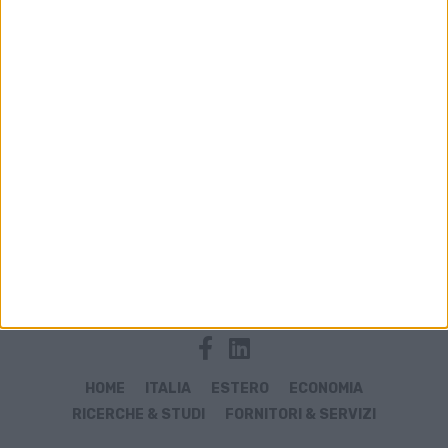
Archivio notizie di Camera della Moda
HOME
ITALIA
ESTERO
ECONOMIA
RICERCHE & STUDI
FORNITORI & SERVIZI