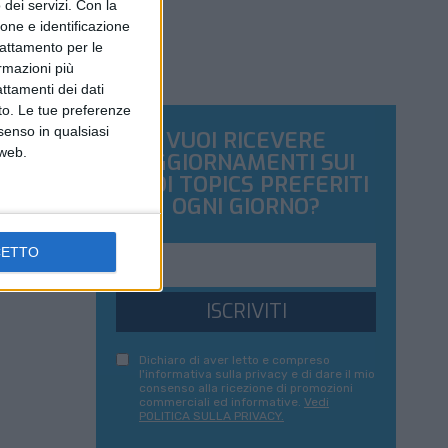
dei servizi.
Con la
ione e identificazione
trattamento per le
ormazioni più
attamenti dei dati
nto. Le tue preferenze
senso in qualsiasi
VUOI RICEVERE
 web.
AGGIORNAMENTI SUI
TUOI TOPICS PREFERITI
OGNI GIORNO?
CETTO
ISCRIVITI
Dichiaro di aver letto e compreso
l'informativa sulla privacy e di dare il mio
consenso alla ricezione di promozioni
commerciali ed informative.
Vedi
POLITICA SULLA PRIVACY.