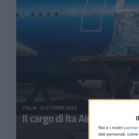
ITALIA
16 OTTOBRE 2023
Il cargo di Ita Airways entr
I
Noi e i nostri
partner
dati personali, come 