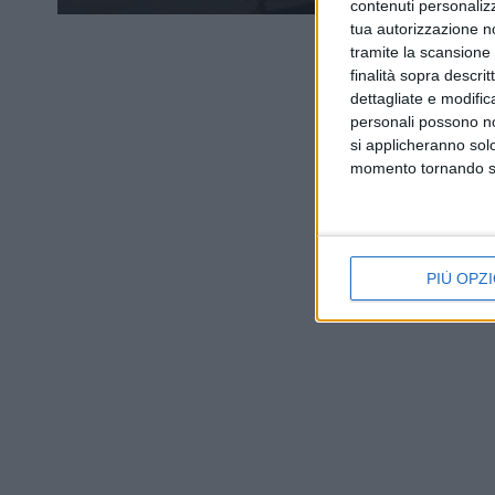
contenuti personalizz
tua autorizzazione no
tramite la scansione d
finalità sopra descri
dettagliate e modific
personali possono non
si applicheranno sol
momento tornando su 
PIÙ OPZI