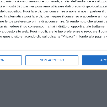
ati, misurazione di annunci e contenuti, analisi dell'audience e sviluppo 
i e i nostri 825 partner possiamo utilizzare dati precisi di geolocalizzaz
el dispositivo. Puoi fare clic per consentire a noi e ai nostri partner il 
tte. In alternativa puoi fare clic per negare il consenso o accedere a inf
are le tue preferenze prima di acconsentire.
Si rende noto che alcuni tr
 richiedere il tuo consenso, ma hai il diritto di opporti a tale trattame
o a questo sito web. Puoi modificare le tue preferenze o revocare il con
questo sito e facendo clic sul pulsante "Privacy" in fondo alla pagina
ONI
NON ACCETTO
AC