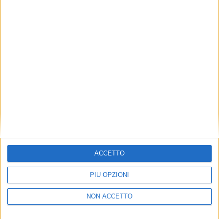
ITALIA
21 SETTEMBRE 2022
Equipaggio tutto femminile per un volo
Malpensa – Seoul di Cargolux
ACCETTO
PIÙ OPZIONI
ITALIA
ESTERO
NON ACCETTO
10 AGOSTO 2022
28 APRILE 2022