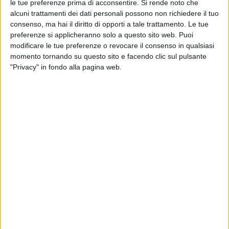
le tue preferenze prima di acconsentire.
Si rende noto che
alcuni trattamenti dei dati personali possono non richiedere il tuo
consenso, ma hai il diritto di opporti a tale trattamento. Le tue
preferenze si applicheranno solo a questo sito web. Puoi
modificare le tue preferenze o revocare il consenso in qualsiasi
ESTERO
momento tornando su questo sito e facendo clic sul pulsante
7 MARZO 2024
"Privacy" in fondo alla pagina web.
Cargolux non trasporterà più sigarette
elettroniche usa e getta
ITALIA
26 SETTEMBRE 2023