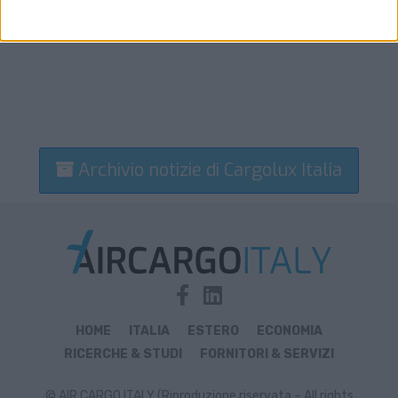
Archivio notizie di Cargolux Italia
HOME
ITALIA
ESTERO
ECONOMIA
RICERCHE & STUDI
FORNITORI & SERVIZI
© AIR CARGO ITALY (Riproduzione riservata – All rights