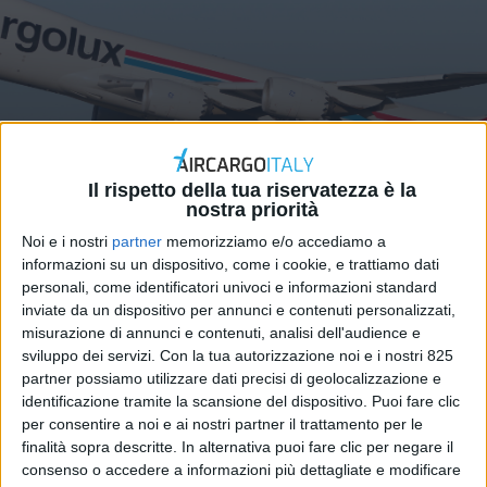
Il rispetto della tua riservatezza è la
nostra priorità
ITALIA
25 GIUGNO 2024
Noi e i nostri
partner
memorizziamo e/o accediamo a
Siglato il nuovo contratto dei
informazioni su un dispositivo, come i cookie, e trattiamo dati
personali, come identificatori univoci e informazioni standard
piloti di Cargolux Italia
inviate da un dispositivo per annunci e contenuti personalizzati,
misurazione di annunci e contenuti, analisi dell'audience e
sviluppo dei servizi.
Con la tua autorizzazione noi e i nostri 825
partner possiamo utilizzare dati precisi di geolocalizzazione e
identificazione tramite la scansione del dispositivo. Puoi fare clic
per consentire a noi e ai nostri partner il trattamento per le
finalità sopra descritte. In alternativa puoi fare clic per negare il
consenso o accedere a informazioni più dettagliate e modificare