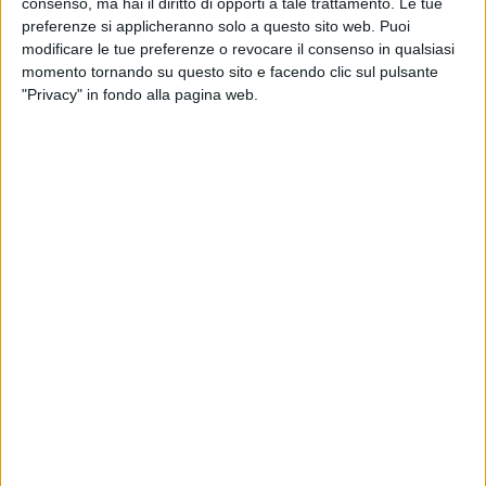
consenso, ma hai il diritto di opporti a tale trattamento. Le tue
preferenze si applicheranno solo a questo sito web. Puoi
modificare le tue preferenze o revocare il consenso in qualsiasi
momento tornando su questo sito e facendo clic sul pulsante
"Privacy" in fondo alla pagina web.
ESTERO
29 DICEMBRE 2024
Quattro Boeing 777-8F per la taiwanese China
Airlines
ESTERO
15 MARZO 2024