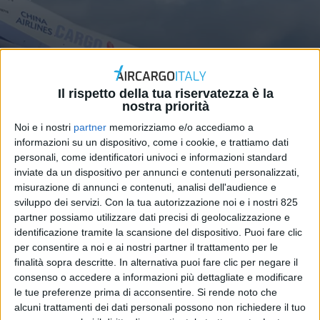
Il rispetto della tua riservatezza è la
nostra priorità
Noi e i nostri
partner
memorizziamo e/o accediamo a
informazioni su un dispositivo, come i cookie, e trattiamo dati
ESTERO
8 MAGGIO 2025
personali, come identificatori univoci e informazioni standard
China Airlines ha ordinato
inviate da un dispositivo per annunci e contenuti personalizzati,
misurazione di annunci e contenuti, analisi dell'audience e
quattro Boeing 777-8F
sviluppo dei servizi.
Con la tua autorizzazione noi e i nostri 825
partner possiamo utilizzare dati precisi di geolocalizzazione e
identificazione tramite la scansione del dispositivo. Puoi fare clic
per consentire a noi e ai nostri partner il trattamento per le
finalità sopra descritte. In alternativa puoi fare clic per negare il
consenso o accedere a informazioni più dettagliate e modificare
le tue preferenze prima di acconsentire.
Si rende noto che
alcuni trattamenti dei dati personali possono non richiedere il tuo