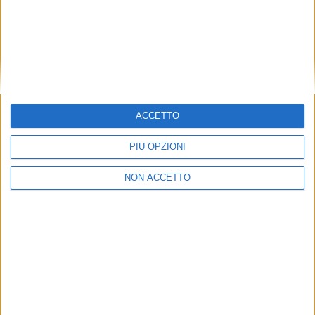
SENZA CATEGORIA
11 SETTEMBRE 2019
ACCETTO
China Airlines ordina sei Boeing 777F
PIÙ OPZIONI
NON ACCETTO
ECONOMIA
24 LUGLIO 2018
Alitalia ancora fuori dalla
Top25 delle compagnie
aeree merci