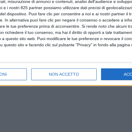
ati, misurazione di annunci e contenuti, analisi dell'audience e sviluppo 
i e i nostri 825 partner possiamo utilizzare dati precisi di geolocalizzaz
el dispositivo. Puoi fare clic per consentire a noi e ai nostri partner il 
tte. In alternativa puoi fare clic per negare il consenso o accedere a inf
are le tue preferenze prima di acconsentire.
Si rende noto che alcuni tr
 richiedere il tuo consenso, ma hai il diritto di opporti a tale trattame
o a questo sito web. Puoi modificare le tue preferenze o revocare il con
questo sito e facendo clic sul pulsante "Privacy" in fondo alla pagina
ONI
NON ACCETTO
AC