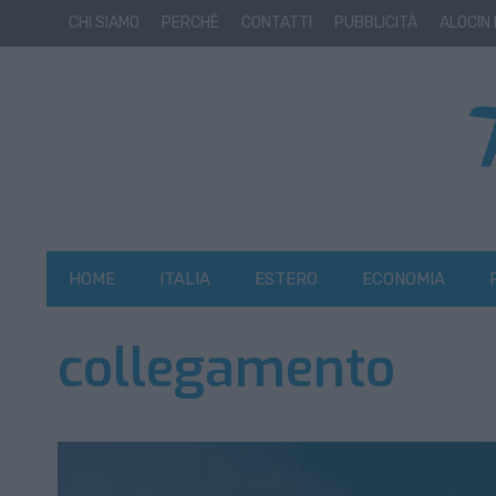
CHI SIAMO
PERCHÈ
CONTATTI
PUBBLICITÀ
ALOCIN
HOME
ITALIA
ESTERO
ECONOMIA
collegamento