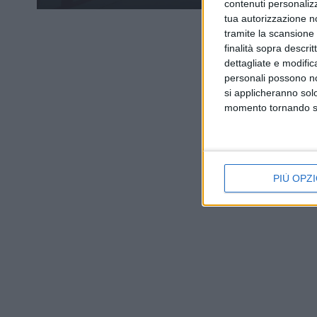
contenuti personalizz
tua autorizzazione no
tramite la scansione d
finalità sopra descri
dettagliate e modific
personali possono non
si applicheranno sol
momento tornando su 
PIÙ OPZI