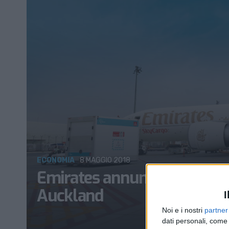
ECONOMIA
8 MAGGIO 2018
Emirates annuncia un nuovo
Auckland
I
Noi e i nostri
partner
dati personali, come 