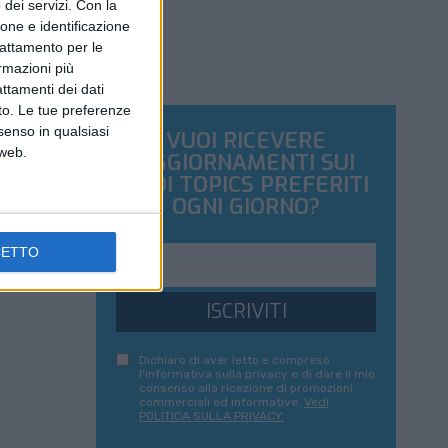
dei servizi.
Con la
ione e identificazione
trattamento per le
ormazioni più
attamenti dei dati
nto. Le tue preferenze
senso in qualsiasi
VUOI RICEVERE
 web.
AGGIORNAMENTI SUI
TUOI TOPICS PREFERITI
OGNI GIORNO?
CETTO
ISCRIVITI
Dichiaro di aver letto e compreso
l'informativa sulla privacy e di dare il mio
consenso alla ricezione di promozioni
commerciali ed informative.
Vedi
POLITICA SULLA PRIVACY.