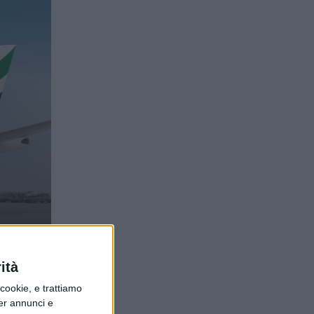
ità
ookie, e trattiamo
per annunci e