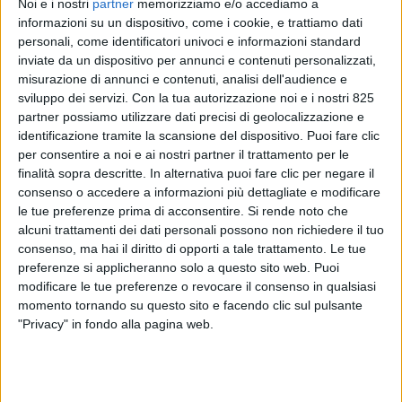
Noi e i nostri
partner
memorizziamo e/o accediamo a
informazioni su un dispositivo, come i cookie, e trattiamo dati
personali, come identificatori univoci e informazioni standard
inviate da un dispositivo per annunci e contenuti personalizzati,
misurazione di annunci e contenuti, analisi dell'audience e
sviluppo dei servizi.
Con la tua autorizzazione noi e i nostri 825
partner possiamo utilizzare dati precisi di geolocalizzazione e
identificazione tramite la scansione del dispositivo. Puoi fare clic
per consentire a noi e ai nostri partner il trattamento per le
finalità sopra descritte. In alternativa puoi fare clic per negare il
consenso o accedere a informazioni più dettagliate e modificare
ECONOMIA
25 LUGLIO 2019
le tue preferenze prima di acconsentire.
Si rende noto che
Il cargo di Alitalia è decollato
alcuni trattamenti dei dati personali possono non richiedere il tuo
senza Etihad
consenso, ma hai il diritto di opporti a tale trattamento. Le tue
preferenze si applicheranno solo a questo sito web. Puoi
modificare le tue preferenze o revocare il consenso in qualsiasi
momento tornando su questo sito e facendo clic sul pulsante
"Privacy" in fondo alla pagina web.