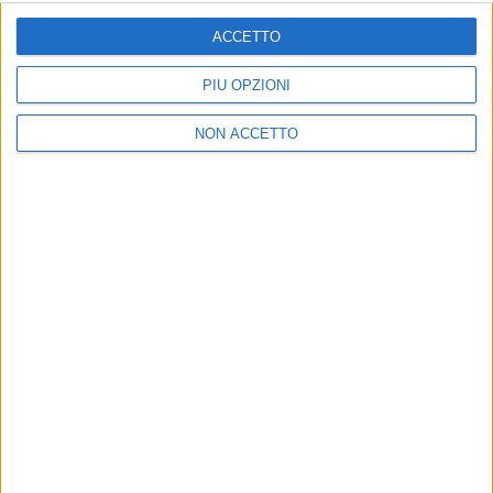
ISCRIVITI
ACCETTO
Dichiaro di aver letto e compreso l'informativa sulla privacy e
di dare il mio consenso alla ricezione di promozioni commerciali
PIÙ OPZIONI
ed informative.
Vedi POLITICA SULLA PRIVACY.
NON ACCETTO