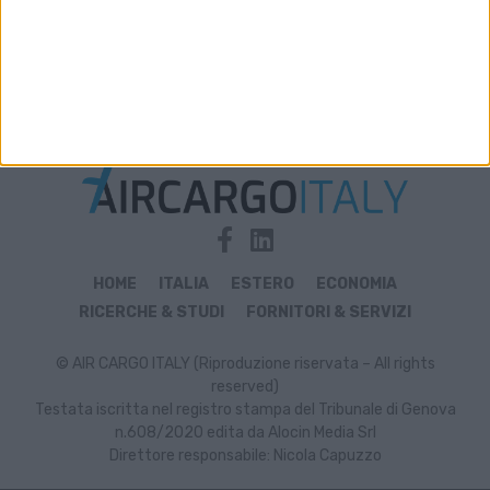
Archivio notizie di commissari
HOME
ITALIA
ESTERO
ECONOMIA
RICERCHE & STUDI
FORNITORI & SERVIZI
© AIR CARGO ITALY (Riproduzione riservata – All rights
reserved)
Testata iscritta nel registro stampa del Tribunale di Genova
n.608/2020 edita da Alocin Media Srl
Direttore responsabile: Nicola Capuzzo