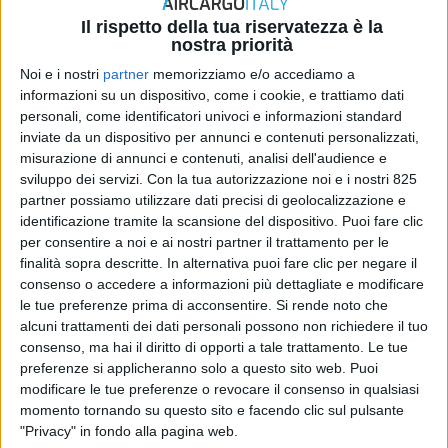
Il rispetto della tua riservatezza è la
nostra priorità
Noi e i nostri
partner
memorizziamo e/o accediamo a
informazioni su un dispositivo, come i cookie, e trattiamo dati
LEGALE
personali, come identificatori univoci e informazioni standard
21 MARZO 2020
inviate da un dispositivo per annunci e contenuti personalizzati,
Ecco quali sono i voli merci ancora attivi a
misurazione di annunci e contenuti, analisi dell'audience e
Malpensa
sviluppo dei servizi.
Con la tua autorizzazione noi e i nostri 825
partner possiamo utilizzare dati precisi di geolocalizzazione e
identificazione tramite la scansione del dispositivo. Puoi fare clic
per consentire a noi e ai nostri partner il trattamento per le
finalità sopra descritte. In alternativa puoi fare clic per negare il
consenso o accedere a informazioni più dettagliate e modificare
le tue preferenze prima di acconsentire.
Si rende noto che
alcuni trattamenti dei dati personali possono non richiedere il tuo
consenso, ma hai il diritto di opporti a tale trattamento. Le tue
preferenze si applicheranno solo a questo sito web. Puoi
modificare le tue preferenze o revocare il consenso in qualsiasi
momento tornando su questo sito e facendo clic sul pulsante
ITALIA
"Privacy" in fondo alla pagina web.
17 FEBBRAIO 2020