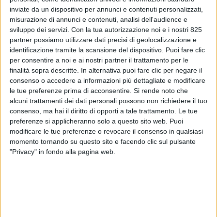
inviate da un dispositivo per annunci e contenuti personalizzati,
misurazione di annunci e contenuti, analisi dell'audience e
sviluppo dei servizi.
Con la tua autorizzazione noi e i nostri 825
partner possiamo utilizzare dati precisi di geolocalizzazione e
identificazione tramite la scansione del dispositivo. Puoi fare clic
per consentire a noi e ai nostri partner il trattamento per le
finalità sopra descritte. In alternativa puoi fare clic per negare il
consenso o accedere a informazioni più dettagliate e modificare
ESTERO
22 OTTOBRE 2021
le tue preferenze prima di acconsentire.
Si rende noto che
I droni cargo di Dronamics
alcuni trattamenti dei dati personali possono non richiedere il tuo
consenso, ma hai il diritto di opporti a tale trattamento. Le tue
avvieranno voli Malta – Italia
preferenze si applicheranno solo a questo sito web. Puoi
modificare le tue preferenze o revocare il consenso in qualsiasi
nel 2022
momento tornando su questo sito e facendo clic sul pulsante
"Privacy" in fondo alla pagina web.
VUOI RICEVERE AGGIORNAMENTI SUI