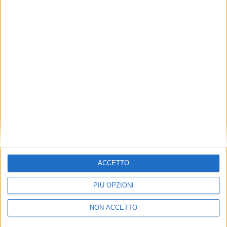
TUOI TOPICS PREFERITI OGNI
GIORNO?
ISCRIVITI
Dichiaro di aver letto e compreso l'informativa sulla privacy e
di dare il mio consenso alla ricezione di promozioni commerciali
ed informative.
Vedi POLITICA SULLA PRIVACY.
ACCETTO
PIÙ OPZIONI
NON ACCETTO