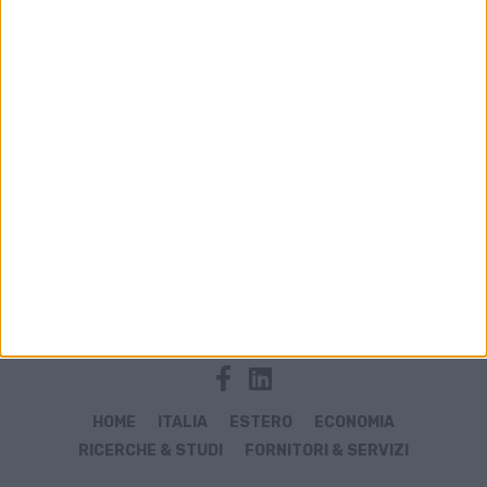
Archivio notizie di consegne via drone
HOME
ITALIA
ESTERO
ECONOMIA
RICERCHE & STUDI
FORNITORI & SERVIZI