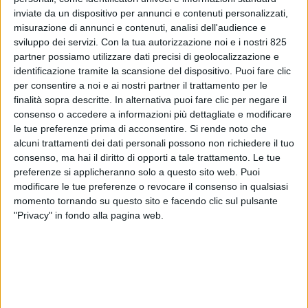
inviate da un dispositivo per annunci e contenuti personalizzati,
misurazione di annunci e contenuti, analisi dell'audience e
sviluppo dei servizi.
Con la tua autorizzazione noi e i nostri 825
partner possiamo utilizzare dati precisi di geolocalizzazione e
identificazione tramite la scansione del dispositivo. Puoi fare clic
per consentire a noi e ai nostri partner il trattamento per le
ECONOMIA
19 MARZO 2020
finalità sopra descritte. In alternativa puoi fare clic per negare il
consenso o accedere a informazioni più dettagliate e modificare
“Clausola di forza maggiore
le tue preferenze prima di acconsentire.
Si rende noto che
già invocata in Cina per
alcuni trattamenti dei dati personali possono non richiedere il tuo
consenso, ma hai il diritto di opporti a tale trattamento. Le tue
contratti da oltre 73 miliardi
preferenze si applicheranno solo a questo sito web. Puoi
modificare le tue preferenze o revocare il consenso in qualsiasi
di $”
momento tornando su questo sito e facendo clic sul pulsante
"Privacy" in fondo alla pagina web.
VUOI RICEVERE AGGIORNAMENTI SUI