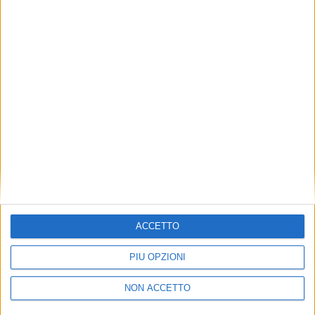
TUOI TOPICS PREFERITI OGNI
GIORNO?
ISCRIVITI
Dichiaro di aver letto e compreso l'informativa sulla privacy e
di dare il mio consenso alla ricezione di promozioni commerciali
ed informative.
Vedi POLITICA SULLA PRIVACY.
ACCETTO
PIÙ OPZIONI
NON ACCETTO