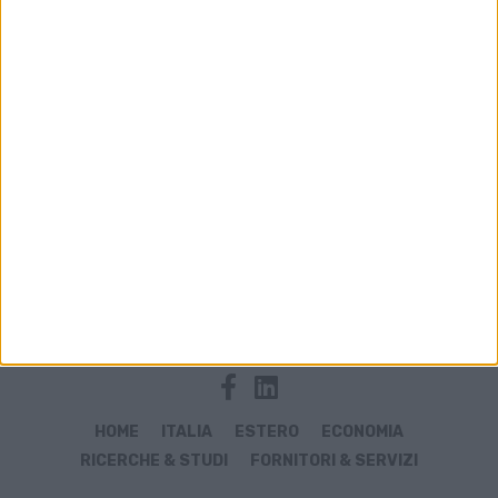
Archivio notizie di contratti
HOME
ITALIA
ESTERO
ECONOMIA
RICERCHE & STUDI
FORNITORI & SERVIZI