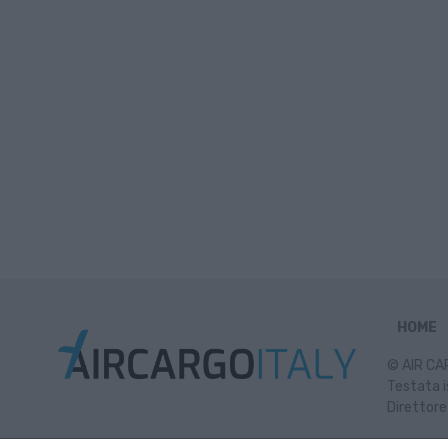
HOME
© AIR CAR
Testata i
Direttore