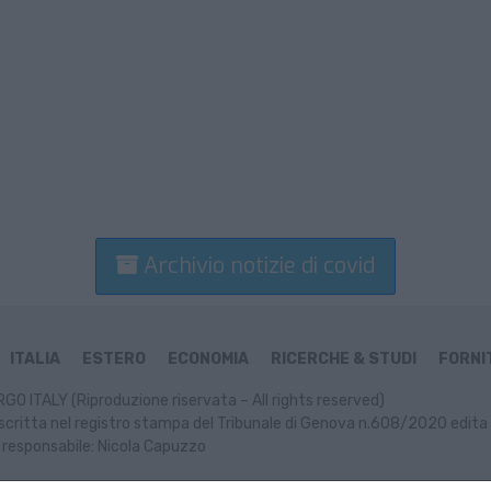
Archivio notizie di covid
ITALIA
ESTERO
ECONOMIA
RICERCHE & STUDI
FORNIT
GO ITALY (Riproduzione riservata – All rights reserved)
scritta nel registro stampa del Tribunale di Genova n.608/2020 edita 
 responsabile: Nicola Capuzzo