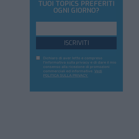
TUOI TOPICS PREFERITI
OGNI GIORNO?
ISCRIVITI
Dichiaro di aver letto e compreso
l'informativa sulla privacy e di dare il mio
consenso alla ricezione di promozioni
commerciali ed informative.
Vedi
POLITICA SULLA PRIVACY.