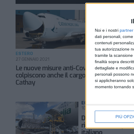
I
Noi e i nostri
partner
dati personali, come 
contenuti personalizz
tua autorizzazione no
ESTERO
ECONOMIA
tramite la scansione d
27 GENNAIO 2021
18 DICEMBRE
finalità sopra descri
Le nuove misure anti-Covid
Cargo aer
dettagliate e modific
colpiscono anche il cargo di
colpito i
personali possono non
si applicheranno sol
Cathay
Fedesped
momento tornando su 
ECONOMIA
10 SETTEMBRE 2020
Dove, come e quan
PIÙ OPZI
riprenderà l’export
italiano