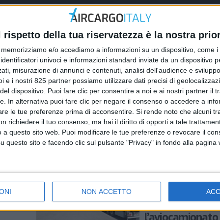
l rispetto della tua riservatezza è la nostra prior
memorizziamo e/o accediamo a informazioni su un dispositivo, come i c
identificatori univoci e informazioni standard inviate da un dispositivo 
ati, misurazione di annunci e contenuti, analisi dell'audience e sviluppo 
i e i nostri 825 partner possiamo utilizzare dati precisi di geolocalizzaz
ESTERO
el dispositivo. Puoi fare clic per consentire a noi e ai nostri partner il 
 2020
17 NOVEMBRE 2020
tte. In alternativa puoi fare clic per negare il consenso o accedere a inf
eo è il mercato più
Le raccomandazioni di I
are le tue preferenze prima di acconsentire.
Si rende noto che alcuni tr
n Italia secondo
le spedizioni aeree del 
 richiedere il tuo consenso, ma hai il diritto di opporti a tale trattame
o a questo sito web. Puoi modificare le tue preferenze o revocare il con
i
anti-Covid
questo sito e facendo clic sul pulsante "Privacy" in fondo alla pagina
ESTERO
20 LUGLIO 2020
do si
Il covid ha fatto
ONI
NON ACCETTO
AC
decollare
l’aviocamionato