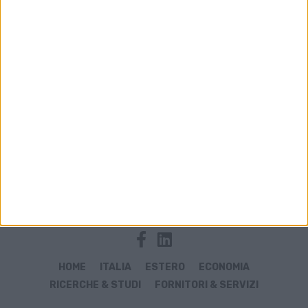
Archivio notizie di debito
HOME
ITALIA
ESTERO
ECONOMIA
RICERCHE & STUDI
FORNITORI & SERVIZI