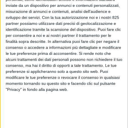
inviate da un dispositivo per annunci e contenuti personalizzati,
misurazione di annunci e contenuti, analisi dell'audience e
sviluppo dei servizi.
Con la tua autorizzazione noi e i nostri 825
partner possiamo utilizzare dati precisi di geolocalizzazione e
identificazione tramite la scansione del dispositivo. Puoi fare clic
per consentire a noi e ai nostri partner il trattamento per le
finalità sopra descritte. In alternativa puoi fare clic per negare il
consenso o accedere a informazioni più dettagliate e modificare
le tue preferenze prima di acconsentire.
Si rende noto che
alcuni trattamenti dei dati personali possono non richiedere il tuo
ITALIA
18 APRILE 2019
consenso, ma hai il diritto di opporti a tale trattamento. Le tue
A terra tutti i voli dell’indiana
preferenze si applicheranno solo a questo sito web. Puoi
modificare le tue preferenze o revocare il consenso in qualsiasi
Jet Airways
momento tornando su questo sito e facendo clic sul pulsante
"Privacy" in fondo alla pagina web.
VUOI RICEVERE AGGIORNAMENTI SUI