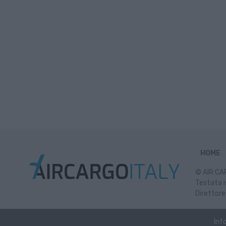
HOME
© AIR CAR
Testata i
Direttore
Inf