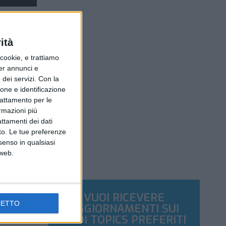
ità
ookie, e trattiamo
per annunci e
dei servizi.
Con la
ione e identificazione
trattamento per le
ormazioni più
attamenti dei dati
nto. Le tue preferenze
senso in qualsiasi
 web.
VUOI RICEVERE
CETTO
AGGIORNAMENTI SUI
TUOI TOPICS PREFERITI