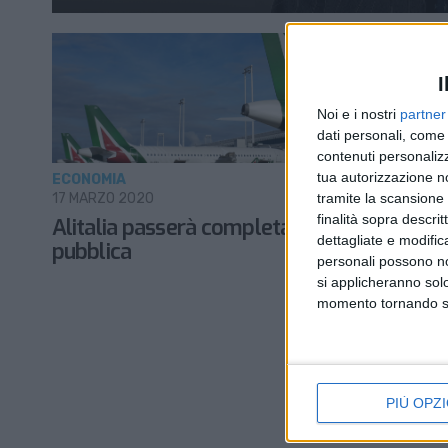
I
Noi e i nostri
partner
dati personali, come 
contenuti personalizz
tua autorizzazione no
ECONOMIA
tramite la scansione d
17 MARZO 2020
finalità sopra descri
Alitalia passerà completamente in mano
dettagliate e modific
pubblica
personali possono non
si applicheranno sol
momento tornando su 
PIÙ OPZI