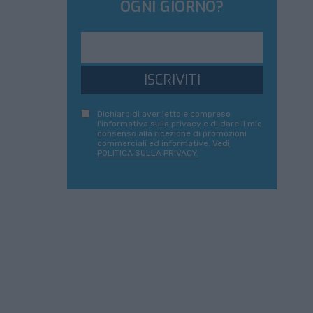
OGNI GIORNO?
ISCRIVITI
Dichiaro di aver letto e compreso
l'informativa sulla privacy e di dare il mio
consenso alla ricezione di promozioni
commerciali ed informative.
Vedi
POLITICA SULLA PRIVACY.