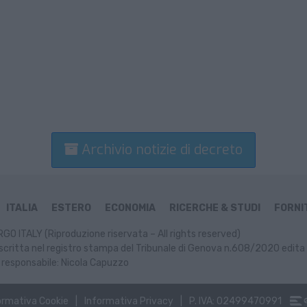
Archivio notizie di decreto
ITALIA
ESTERO
ECONOMIA
RICERCHE & STUDI
FORNIT
GO ITALY (Riproduzione riservata – All rights reserved)
scritta nel registro stampa del Tribunale di Genova n.608/2020 edita 
 responsabile: Nicola Capuzzo
ormativa Cookie
Informativa Privacy
P. IVA: 02499470991