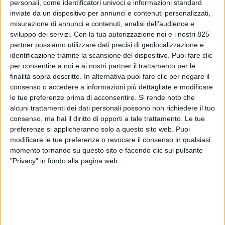
personali, come identificatori univoci e informazioni standard
inviate da un dispositivo per annunci e contenuti personalizzati,
misurazione di annunci e contenuti, analisi dell'audience e
sviluppo dei servizi.
Con la tua autorizzazione noi e i nostri 825
partner possiamo utilizzare dati precisi di geolocalizzazione e
identificazione tramite la scansione del dispositivo. Puoi fare clic
per consentire a noi e ai nostri partner il trattamento per le
finalità sopra descritte. In alternativa puoi fare clic per negare il
consenso o accedere a informazioni più dettagliate e modificare
le tue preferenze prima di acconsentire.
Si rende noto che
ECONOMIA
5 DICEMBRE 2018
alcuni trattamenti dei dati personali possono non richiedere il tuo
consenso, ma hai il diritto di opporti a tale trattamento. Le tue
Altri sei mesi di ossigeno per
preferenze si applicheranno solo a questo sito web. Puoi
Alitalia
modificare le tue preferenze o revocare il consenso in qualsiasi
momento tornando su questo sito e facendo clic sul pulsante
"Privacy" in fondo alla pagina web.
VUOI RICEVERE AGGIORNAMENTI SUI