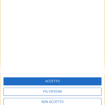
TUOI TOPICS PREFERITI OGNI
GIORNO?
ISCRIVITI
Dichiaro di aver letto e compreso l'informativa sulla privacy e
di dare il mio consenso alla ricezione di promozioni commerciali
ed informative.
Vedi POLITICA SULLA PRIVACY.
ACCETTO
PIÙ OPZIONI
NON ACCETTO