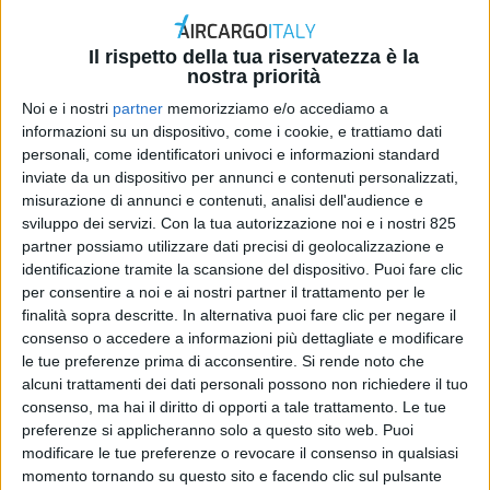
Il rispetto della tua riservatezza è la
nostra priorità
Noi e i nostri
partner
memorizziamo e/o accediamo a
informazioni su un dispositivo, come i cookie, e trattiamo dati
personali, come identificatori univoci e informazioni standard
inviate da un dispositivo per annunci e contenuti personalizzati,
ITALIA
7 FEBBRAIO 2022
misurazione di annunci e contenuti, analisi dell'audience e
Oltre 100 milioni di vaccini
sviluppo dei servizi.
Con la tua autorizzazione noi e i nostri 825
partner possiamo utilizzare dati precisi di geolocalizzazione e
anti-Covid 19 consegnati in
identificazione tramite la scansione del dispositivo. Puoi fare clic
per consentire a noi e ai nostri partner il trattamento per le
Italia da Dhl Express
finalità sopra descritte. In alternativa puoi fare clic per negare il
consenso o accedere a informazioni più dettagliate e modificare
le tue preferenze prima di acconsentire.
Si rende noto che
alcuni trattamenti dei dati personali possono non richiedere il tuo
consenso, ma hai il diritto di opporti a tale trattamento. Le tue
preferenze si applicheranno solo a questo sito web. Puoi
modificare le tue preferenze o revocare il consenso in qualsiasi
momento tornando su questo sito e facendo clic sul pulsante