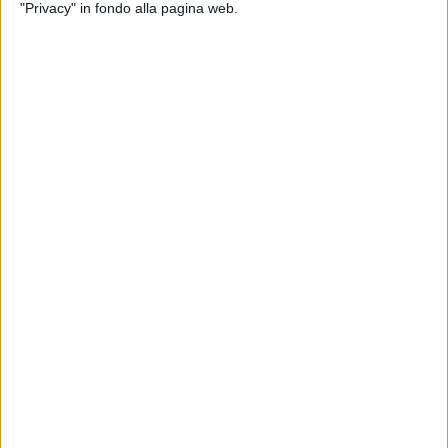
"Privacy" in fondo alla pagina web.
ITALIA
29 DICEMBRE 2020
Distribuzione vaccini: 11 aerei e 73 elicotteri
delle Forze Armate in campo
ITALIA
15 DICEMBRE 2020