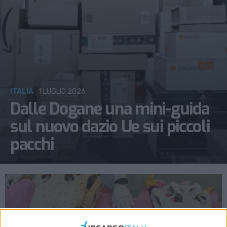
ITALIA
1 LUGLIO 2026
Dalle Dogane una mini-guida
sul nuovo dazio Ue sui piccoli
pacchi