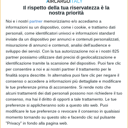
Il rispetto della tua riservatezza è la
nostra priorità
Noi e i nostri
partner
memorizziamo e/o accediamo a
informazioni su un dispositivo, come i cookie, e trattiamo dati
ITALIA
personali, come identificatori univoci e informazioni standard
22 GIUGNO 2026
inviate da un dispositivo per annunci e contenuti personalizzati,
Due teschi di coccodrillo siamese fermati
misurazione di annunci e contenuti, analisi dell'audience e
nella Cargo City di Malpensa
sviluppo dei servizi.
Con la tua autorizzazione noi e i nostri 825
partner possiamo utilizzare dati precisi di geolocalizzazione e
identificazione tramite la scansione del dispositivo. Puoi fare clic
per consentire a noi e ai nostri partner il trattamento per le
finalità sopra descritte. In alternativa puoi fare clic per negare il
consenso o accedere a informazioni più dettagliate e modificare
le tue preferenze prima di acconsentire.
Si rende noto che
alcuni trattamenti dei dati personali possono non richiedere il tuo
consenso, ma hai il diritto di opporti a tale trattamento. Le tue
preferenze si applicheranno solo a questo sito web. Puoi
modificare le tue preferenze o revocare il consenso in qualsiasi
momento tornando su questo sito e facendo clic sul pulsante
ITALIA
"Privacy" in fondo alla pagina web.
20 FEBBRAIO 2026