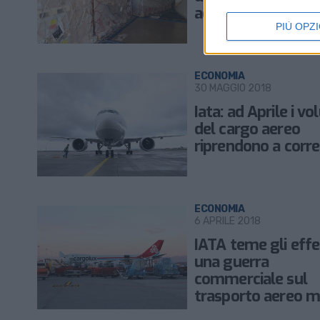
aereo cargo
PIÙ OPZI
ECONOMIA
30 MAGGIO 2018
Iata: ad Aprile i vo
del cargo aereo
riprendono a corre
ECONOMIA
6 APRILE 2018
IATA teme gli effet
una guerra
commerciale sul
trasporto aereo m