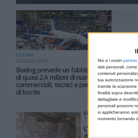
I
ESTERO
ECONOMIA
Noi e i nostri
partner
24 LUGLIO 2024
5 MARZO 20
dati personali, come 
Boeing prevede un fabbisogno
Prime st
contenuti personalizz
di quasi 2,4 milioni di nuovi piloti
dei volu
tua autorizzazione no
commerciali, tecnici e personale
tramite la scansione d
di bordo
finalità sopra descri
dettagliate e modific
personali possono non
si applicheranno sol
ECONOMIA
1 OTTOBRE 2018
momento tornando su 
L’Europa traina la
domanda di trasp