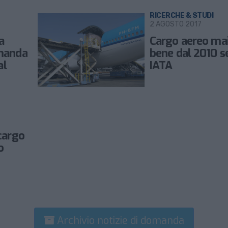
RICERCHE & STUDI
2 AGOSTO 2017
a
Cargo aereo mai
omanda
bene dal 2010 
al
IATA
cargo
o
Archivio notizie di domanda