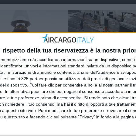
l rispetto della tua riservatezza è la nostra prior
ECONOMIA
memorizziamo e/o accediamo a informazioni su un dispositivo, come i c
20
20 MARZO 2019
identificatori univoci e informazioni standard inviate da un dispositivo 
ime su febbraio: -9%
Il futuro del cargo aereo
ati, misurazione di annunci e contenuti, analisi dell'audience e sviluppo 
mi
gioca su tre priorità se
i e i nostri 825 partner possiamo utilizzare dati precisi di geolocalizzaz
IATA
el dispositivo. Puoi fare clic per consentire a noi e ai nostri partner il 
tte. In alternativa puoi fare clic per negare il consenso o accedere a inf
are le tue preferenze prima di acconsentire.
Si rende noto che alcuni tr
 richiedere il tuo consenso, ma hai il diritto di opporti a tale trattame
o a questo sito web. Puoi modificare le tue preferenze o revocare il con
ECONOMIA
8 LUGLIO 2018
questo sito e facendo clic sul pulsante "Privacy" in fondo alla pagina
Airbus si aspett
orto
raddoppio della