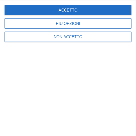
ISCRIVITI
ACCETTO
Dichiaro di aver letto e compreso l'informativa sulla privacy e
di dare il mio consenso alla ricezione di promozioni commerciali
PIÙ OPZIONI
ed informative.
Vedi POLITICA SULLA PRIVACY.
NON ACCETTO