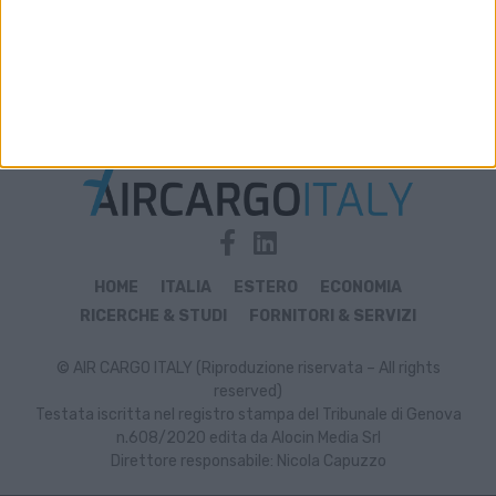
Archivio notizie di Emirates Sky Cargo
HOME
ITALIA
ESTERO
ECONOMIA
RICERCHE & STUDI
FORNITORI & SERVIZI
© AIR CARGO ITALY (Riproduzione riservata – All rights
reserved)
Testata iscritta nel registro stampa del Tribunale di Genova
n.608/2020 edita da Alocin Media Srl
Direttore responsabile: Nicola Capuzzo