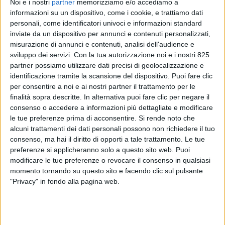
Noi e i nostri
partner
memorizziamo e/o accediamo a
informazioni su un dispositivo, come i cookie, e trattiamo dati
personali, come identificatori univoci e informazioni standard
inviate da un dispositivo per annunci e contenuti personalizzati,
misurazione di annunci e contenuti, analisi dell'audience e
sviluppo dei servizi.
Con la tua autorizzazione noi e i nostri 825
partner possiamo utilizzare dati precisi di geolocalizzazione e
identificazione tramite la scansione del dispositivo. Puoi fare clic
per consentire a noi e ai nostri partner il trattamento per le
ESTERO
26 AGOSTO 2025
finalità sopra descritte. In alternativa puoi fare clic per negare il
Emirates SkyCargo rafforza i
consenso o accedere a informazioni più dettagliate e modificare
le tue preferenze prima di acconsentire.
Si rende noto che
corridoi merci dall’Asia
alcuni trattamenti dei dati personali possono non richiedere il tuo
orientale
consenso, ma hai il diritto di opporti a tale trattamento. Le tue
preferenze si applicheranno solo a questo sito web. Puoi
modificare le tue preferenze o revocare il consenso in qualsiasi
momento tornando su questo sito e facendo clic sul pulsante
"Privacy" in fondo alla pagina web.