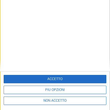
TUOI TOPICS PREFERITI OGNI
GIORNO?
ISCRIVITI
Dichiaro di aver letto e compreso l'informativa sulla privacy e
di dare il mio consenso alla ricezione di promozioni commerciali
ed informative.
Vedi POLITICA SULLA PRIVACY.
ACCETTO
PIÙ OPZIONI
NON ACCETTO