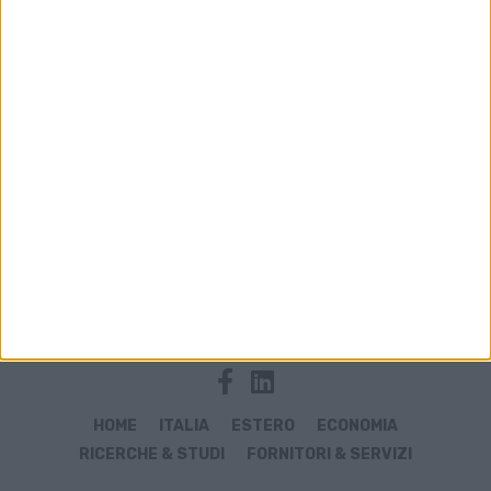
Archivio notizie di Equity Capital
HOME
ITALIA
ESTERO
ECONOMIA
RICERCHE & STUDI
FORNITORI & SERVIZI