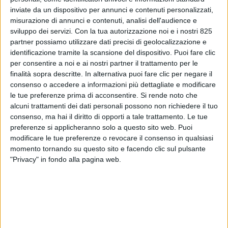
inviate da un dispositivo per annunci e contenuti personalizzati,
misurazione di annunci e contenuti, analisi dell'audience e
sviluppo dei servizi.
Con la tua autorizzazione noi e i nostri 825
partner possiamo utilizzare dati precisi di geolocalizzazione e
identificazione tramite la scansione del dispositivo. Puoi fare clic
per consentire a noi e ai nostri partner il trattamento per le
finalità sopra descritte. In alternativa puoi fare clic per negare il
consenso o accedere a informazioni più dettagliate e modificare
ECONOMIA
19 GIUGNO 2018
le tue preferenze prima di acconsentire.
Si rende noto che
Worldwide Flight Services
alcuni trattamenti dei dati personali possono non richiedere il tuo
consenso, ma hai il diritto di opporti a tale trattamento. Le tue
(WFS) passa a Cerberus
preferenze si applicheranno solo a questo sito web. Puoi
modificare le tue preferenze o revocare il consenso in qualsiasi
Capital Management
momento tornando su questo sito e facendo clic sul pulsante
"Privacy" in fondo alla pagina web.
VUOI RICEVERE AGGIORNAMENTI SUI