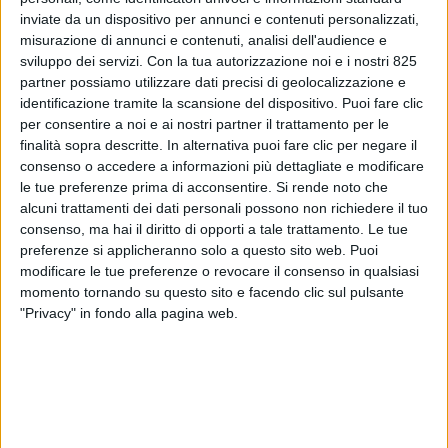
inviate da un dispositivo per annunci e contenuti personalizzati,
misurazione di annunci e contenuti, analisi dell'audience e
sviluppo dei servizi.
Con la tua autorizzazione noi e i nostri 825
partner possiamo utilizzare dati precisi di geolocalizzazione e
identificazione tramite la scansione del dispositivo. Puoi fare clic
per consentire a noi e ai nostri partner il trattamento per le
finalità sopra descritte. In alternativa puoi fare clic per negare il
consenso o accedere a informazioni più dettagliate e modificare
ESTERO
21 MAGGIO 2018
le tue preferenze prima di acconsentire.
Si rende noto che
Un carico di 46 asini è stato
alcuni trattamenti dei dati personali possono non richiedere il tuo
consenso, ma hai il diritto di opporti a tale trattamento. Le tue
spedito via aerea dall’Italia
preferenze si applicheranno solo a questo sito web. Puoi
modificare le tue preferenze o revocare il consenso in qualsiasi
all’Indonesia
momento tornando su questo sito e facendo clic sul pulsante
"Privacy" in fondo alla pagina web.
VUOI RICEVERE AGGIORNAMENTI SUI