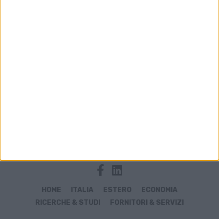
Archivio notizie di Eurobestiame
HOME
ITALIA
ESTERO
ECONOMIA
RICERCHE & STUDI
FORNITORI & SERVIZI