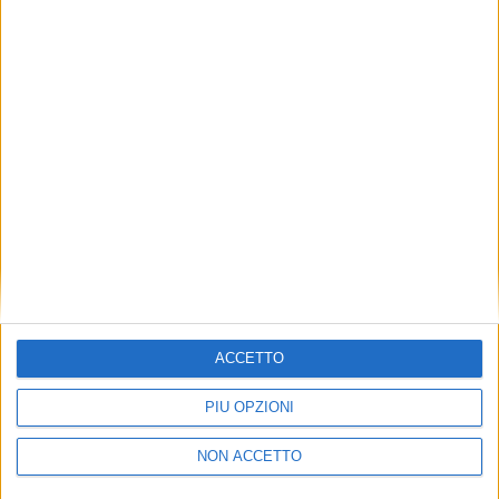
TUOI TOPICS PREFERITI OGNI
GIORNO?
ISCRIVITI
Dichiaro di aver letto e compreso l'informativa sulla privacy e
di dare il mio consenso alla ricezione di promozioni commerciali
ed informative.
Vedi POLITICA SULLA PRIVACY.
ACCETTO
PIÙ OPZIONI
NON ACCETTO