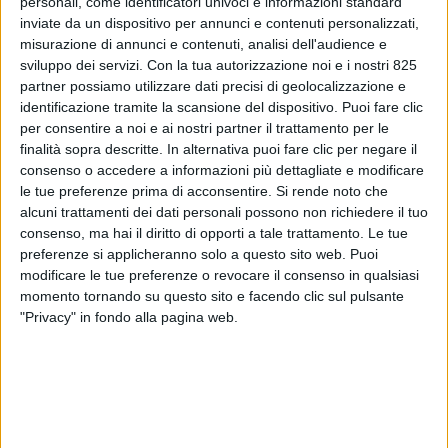
personali, come identificatori univoci e informazioni standard
inviate da un dispositivo per annunci e contenuti personalizzati,
misurazione di annunci e contenuti, analisi dell'audience e
sviluppo dei servizi.
Con la tua autorizzazione noi e i nostri 825
partner possiamo utilizzare dati precisi di geolocalizzazione e
identificazione tramite la scansione del dispositivo. Puoi fare clic
per consentire a noi e ai nostri partner il trattamento per le
finalità sopra descritte. In alternativa puoi fare clic per negare il
consenso o accedere a informazioni più dettagliate e modificare
le tue preferenze prima di acconsentire.
Si rende noto che
alcuni trattamenti dei dati personali possono non richiedere il tuo
ITALIA
6 MARZO 2021
consenso, ma hai il diritto di opporti a tale trattamento. Le tue
Export in crescita del 30% a
preferenze si applicheranno solo a questo sito web. Puoi
Malpensa a inizio 2021
modificare le tue preferenze o revocare il consenso in qualsiasi
momento tornando su questo sito e facendo clic sul pulsante
"Privacy" in fondo alla pagina web.
VUOI RICEVERE AGGIORNAMENTI SUI