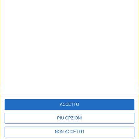
TUOI TOPICS PREFERITI OGNI
GIORNO?
ISCRIVITI
Dichiaro di aver letto e compreso l'informativa sulla privacy e
di dare il mio consenso alla ricezione di promozioni commerciali
ed informative.
Vedi POLITICA SULLA PRIVACY.
ACCETTO
PIÙ OPZIONI
NON ACCETTO