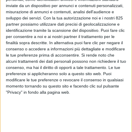
inviate da un dispositivo per annunci e contenuti personalizzati,
misurazione di annunci e contenuti, analisi dell'audience e
sviluppo dei servizi.
Con la tua autorizzazione noi e i nostri 825
partner possiamo utilizzare dati precisi di geolocalizzazione e
identificazione tramite la scansione del dispositivo. Puoi fare clic
per consentire a noi e ai nostri partner il trattamento per le
finalità sopra descritte. In alternativa puoi fare clic per negare il
consenso o accedere a informazioni più dettagliate e modificare
ITALIA
8 GENNAIO 2023
le tue preferenze prima di acconsentire.
Si rende noto che
Il consorzio Goas vuole fare
alcuni trattamenti dei dati personali possono non richiedere il tuo
consenso, ma hai il diritto di opporti a tale trattamento. Le tue
decollare il cargo aereo a
preferenze si applicheranno solo a questo sito web. Puoi
modificare le tue preferenze o revocare il consenso in qualsiasi
Genova
momento tornando su questo sito e facendo clic sul pulsante
"Privacy" in fondo alla pagina web.
VUOI RICEVERE AGGIORNAMENTI SUI