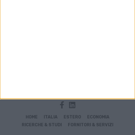
Archivio notizie di Express Trailers
HOME
ITALIA
ESTERO
ECONOMIA
RICERCHE & STUDI
FORNITORI & SERVIZI