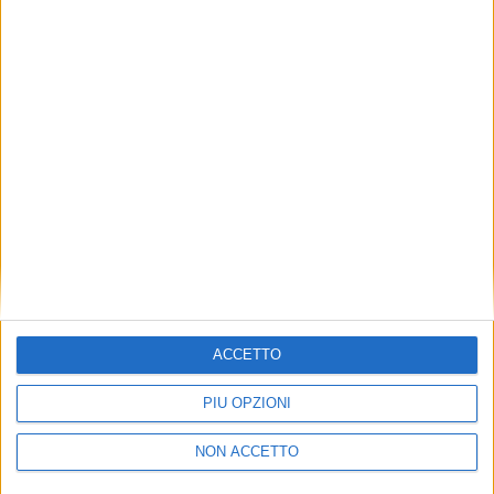
TUOI TOPICS PREFERITI OGNI
GIORNO?
ISCRIVITI
Dichiaro di aver letto e compreso l'informativa sulla privacy e
di dare il mio consenso alla ricezione di promozioni commerciali
ed informative.
Vedi POLITICA SULLA PRIVACY.
ACCETTO
PIÙ OPZIONI
NON ACCETTO