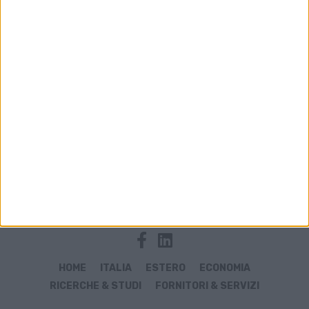
Archivio notizie di Fabrizio
HOME
ITALIA
ESTERO
ECONOMIA
RICERCHE & STUDI
FORNITORI & SERVIZI