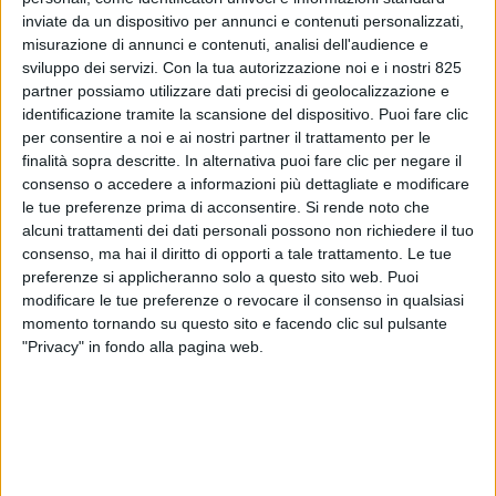
inviate da un dispositivo per annunci e contenuti personalizzati,
misurazione di annunci e contenuti, analisi dell'audience e
sviluppo dei servizi.
Con la tua autorizzazione noi e i nostri 825
partner possiamo utilizzare dati precisi di geolocalizzazione e
identificazione tramite la scansione del dispositivo. Puoi fare clic
per consentire a noi e ai nostri partner il trattamento per le
finalità sopra descritte. In alternativa puoi fare clic per negare il
consenso o accedere a informazioni più dettagliate e modificare
ECONOMIA
13 NOVEMBRE 2018
le tue preferenze prima di acconsentire.
Si rende noto che
Iacobacci (Bcube): “Prossimi
alcuni trattamenti dei dati personali possono non richiedere il tuo
consenso, ma hai il diritto di opporti a tale trattamento. Le tue
step internazionalizzazione e
preferenze si applicheranno solo a questo sito web. Puoi
modificare le tue preferenze o revocare il consenso in qualsiasi
crescita nel pharma”
momento tornando su questo sito e facendo clic sul pulsante
"Privacy" in fondo alla pagina web.
VUOI RICEVERE AGGIORNAMENTI SUI