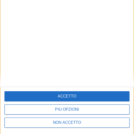
TUOI TOPICS PREFERITI OGNI
GIORNO?
ISCRIVITI
Dichiaro di aver letto e compreso l'informativa sulla privacy e
di dare il mio consenso alla ricezione di promozioni commerciali
ed informative.
Vedi POLITICA SULLA PRIVACY.
ACCETTO
PIÙ OPZIONI
NON ACCETTO