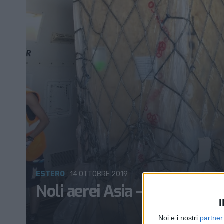
ESTERO
14 OTTOBRE 2019
Noli aerei Asia – Europa s
I
Noi e i nostri
partner