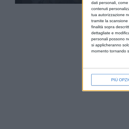
dati personali, come 
contenuti personalizz
tua autorizzazione no
tramite la scansione d
finalità sopra descri
dettagliate e modific
personali possono non
si applicheranno sol
momento tornando su 
PIÙ OPZI