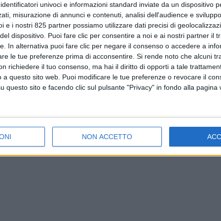
identificatori univoci e informazioni standard inviate da un dispositivo 
ati, misurazione di annunci e contenuti, analisi dell'audience e sviluppo 
i e i nostri 825 partner possiamo utilizzare dati precisi di geolocalizzaz
el dispositivo. Puoi fare clic per consentire a noi e ai nostri partner il 
tte. In alternativa puoi fare clic per negare il consenso o accedere a inf
are le tue preferenze prima di acconsentire.
Si rende noto che alcuni tr
 richiedere il tuo consenso, ma hai il diritto di opporti a tale trattame
o a questo sito web. Puoi modificare le tue preferenze o revocare il con
questo sito e facendo clic sul pulsante "Privacy" in fondo alla pagina
ONI
NON ACCETTO
AC