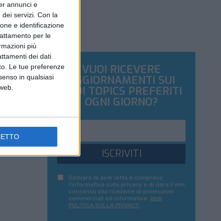
per annunci e
dei servizi.
Con la
ione e identificazione
trattamento per le
ormazioni più
attamenti dei dati
VUOI RICEVERE
nto. Le tue preferenze
AGGIORNAMENTI SUI
senso in qualsiasi
 web.
TUOI TOPICS PREFERITI
OGNI GIORNO?
CETTO
ISCRIVITI
Dichiaro di aver letto e compreso
l'informativa sulla privacy e di dare il mio
consenso alla ricezione di promozioni
commerciali ed informative.
Vedi
POLITICA SULLA PRIVACY.