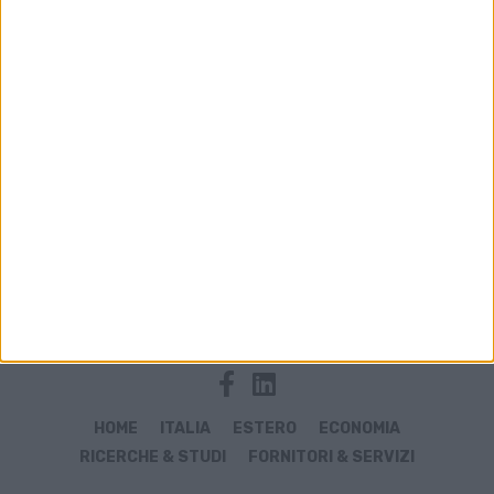
Archivio notizie di Fiumicino giugno 2023
HOME
ITALIA
ESTERO
ECONOMIA
RICERCHE & STUDI
FORNITORI & SERVIZI