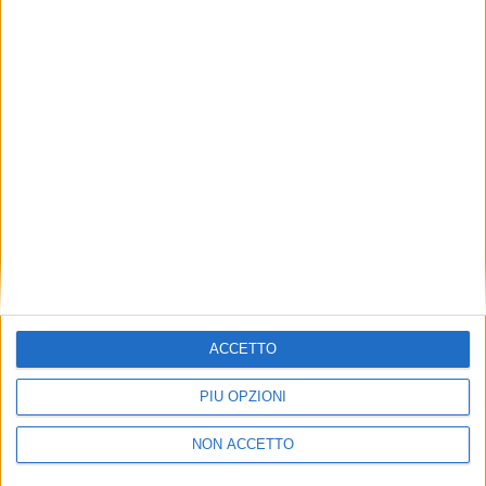
TUOI TOPICS PREFERITI OGNI
GIORNO?
ISCRIVITI
Dichiaro di aver letto e compreso l'informativa sulla privacy e
di dare il mio consenso alla ricezione di promozioni commerciali
ed informative.
Vedi POLITICA SULLA PRIVACY.
ACCETTO
PIÙ OPZIONI
NON ACCETTO