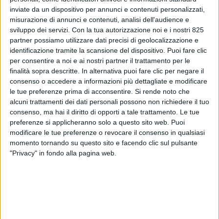
inviate da un dispositivo per annunci e contenuti personalizzati,
misurazione di annunci e contenuti, analisi dell'audience e
sviluppo dei servizi.
Con la tua autorizzazione noi e i nostri 825
partner possiamo utilizzare dati precisi di geolocalizzazione e
identificazione tramite la scansione del dispositivo. Puoi fare clic
per consentire a noi e ai nostri partner il trattamento per le
finalità sopra descritte. In alternativa puoi fare clic per negare il
consenso o accedere a informazioni più dettagliate e modificare
ITALIA
31 LUGLIO 2023
le tue preferenze prima di acconsentire.
Si rende noto che
Spedizioni aeree italiane
alcuni trattamenti dei dati personali possono non richiedere il tuo
consenso, ma hai il diritto di opporti a tale trattamento. Le tue
ancora in recupero a giugno
preferenze si applicheranno solo a questo sito web. Puoi
modificare le tue preferenze o revocare il consenso in qualsiasi
sul 2022 (-1,5%)
momento tornando su questo sito e facendo clic sul pulsante
"Privacy" in fondo alla pagina web.
VUOI RICEVERE AGGIORNAMENTI SUI