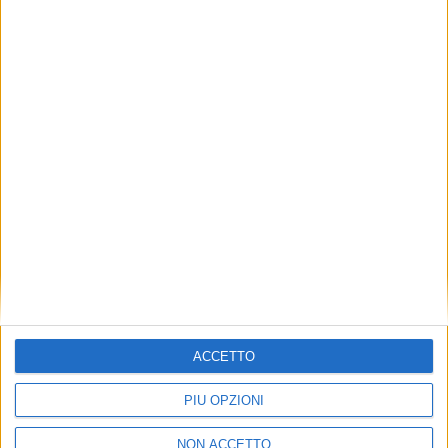
VUOI RICEVERE AGGIORNAMENTI SUI
TUOI TOPICS PREFERITI OGNI
GIORNO?
ISCRIVITI
Dichiaro di aver letto e compreso l'informativa sulla privacy e
di dare il mio consenso alla ricezione di promozioni commerciali
ed informative.
Vedi POLITICA SULLA PRIVACY.
ACCETTO
PIÙ OPZIONI
NON ACCETTO