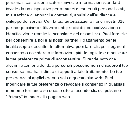
personali, come identificatori univoci e informazioni standard
inviate da un dispositivo per annunci e contenuti personalizzati,
misurazione di annunci e contenuti, analisi dell'audience e
sviluppo dei servizi.
Con la tua autorizzazione noi e i nostri 825
partner possiamo utilizzare dati precisi di geolocalizzazione e
identificazione tramite la scansione del dispositivo. Puoi fare clic
per consentire a noi e ai nostri partner il trattamento per le
finalità sopra descritte. In alternativa puoi fare clic per negare il
consenso o accedere a informazioni più dettagliate e modificare
ITALIA
27 GENNAIO 2022
le tue preferenze prima di acconsentire.
Si rende noto che
Malpensa a quasi 750mila
alcuni trattamenti dei dati personali possono non richiedere il tuo
consenso, ma hai il diritto di opporti a tale trattamento. Le tue
tonnellate, Fiumicino a
preferenze si applicheranno solo a questo sito web. Puoi
95mila: il 2021 degli scali
modificare le tue preferenze o revocare il consenso in qualsiasi
momento tornando su questo sito e facendo clic sul pulsante
italiani
"Privacy" in fondo alla pagina web.