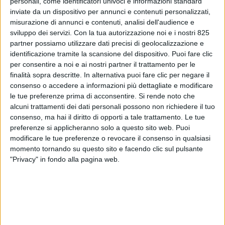
personali, come identificatori univoci e informazioni standard
inviate da un dispositivo per annunci e contenuti personalizzati,
misurazione di annunci e contenuti, analisi dell'audience e
sviluppo dei servizi.
Con la tua autorizzazione noi e i nostri 825
partner possiamo utilizzare dati precisi di geolocalizzazione e
identificazione tramite la scansione del dispositivo. Puoi fare clic
per consentire a noi e ai nostri partner il trattamento per le
finalità sopra descritte. In alternativa puoi fare clic per negare il
consenso o accedere a informazioni più dettagliate e modificare
ITALIA
28 MARZO 2022
le tue preferenze prima di acconsentire.
Si rende noto che
Fiumicino fa rotta su Nord
alcuni trattamenti dei dati personali possono non richiedere il tuo
consenso, ma hai il diritto di opporti a tale trattamento. Le tue
America e Australia con Air
preferenze si applicheranno solo a questo sito web. Puoi
Canada e Qantas
modificare le tue preferenze o revocare il consenso in qualsiasi
momento tornando su questo sito e facendo clic sul pulsante
"Privacy" in fondo alla pagina web.
VUOI RICEVERE AGGIORNAMENTI SUI