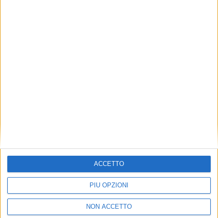
TUOI TOPICS PREFERITI OGNI
GIORNO?
ISCRIVITI
Dichiaro di aver letto e compreso l'informativa sulla privacy e
di dare il mio consenso alla ricezione di promozioni commerciali
ed informative.
Vedi POLITICA SULLA PRIVACY.
ACCETTO
PIÙ OPZIONI
NON ACCETTO