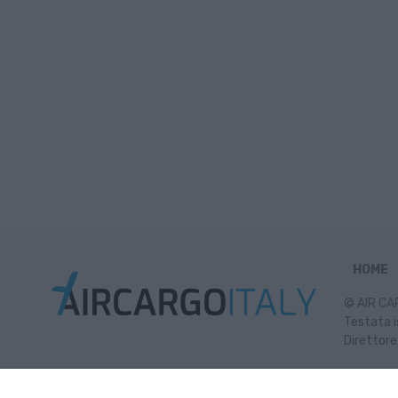
HOME
© AIR CAR
Testata i
Direttore
Inf