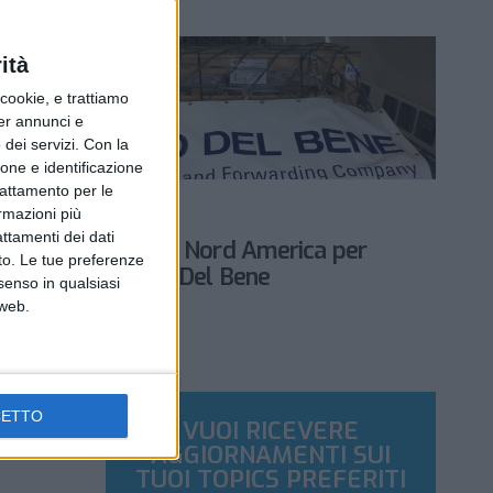
ità
ookie, e trattiamo
per annunci e
dei servizi.
Con la
ione e identificazione
trattamento per le
SENZA CATEGORIA
ormazioni più
7 GIUGNO 2020
attamenti dei dati
Nuove aperture in Nord America per
nto. Le tue preferenze
Foppiani e Savino Del Bene
senso in qualsiasi
 web.
CETTO
VUOI RICEVERE
AGGIORNAMENTI SUI
TUOI TOPICS PREFERITI