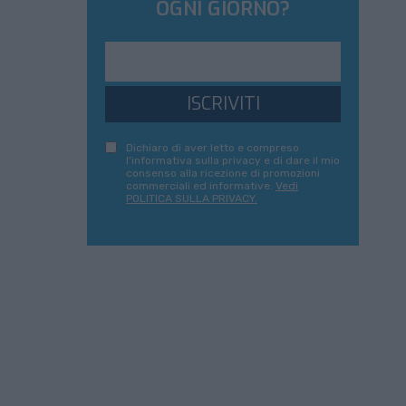
OGNI GIORNO?
ISCRIVITI
Dichiaro di aver letto e compreso
l'informativa sulla privacy e di dare il mio
consenso alla ricezione di promozioni
commerciali ed informative.
Vedi
POLITICA SULLA PRIVACY.