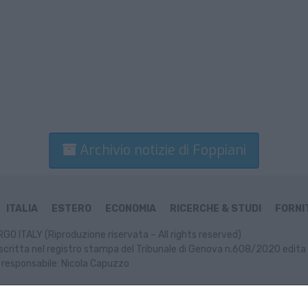
Archivio notizie di Foppiani
ITALIA
ESTERO
ECONOMIA
RICERCHE & STUDI
FORNIT
GO ITALY (Riproduzione riservata – All rights reserved)
scritta nel registro stampa del Tribunale di Genova n.608/2020 edita 
 responsabile: Nicola Capuzzo
ormativa Cookie
Informativa Privacy
P. IVA: 02499470991