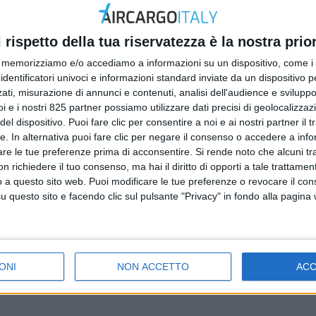
l rispetto della tua riservatezza è la nostra prior
memorizziamo e/o accediamo a informazioni su un dispositivo, come i c
identificatori univoci e informazioni standard inviate da un dispositivo 
ati, misurazione di annunci e contenuti, analisi dell'audience e sviluppo 
i e i nostri 825 partner possiamo utilizzare dati precisi di geolocalizzaz
el dispositivo. Puoi fare clic per consentire a noi e ai nostri partner il 
tte. In alternativa puoi fare clic per negare il consenso o accedere a inf
are le tue preferenze prima di acconsentire.
Si rende noto che alcuni tr
 richiedere il tuo consenso, ma hai il diritto di opporti a tale trattame
o a questo sito web. Puoi modificare le tue preferenze o revocare il con
questo sito e facendo clic sul pulsante "Privacy" in fondo alla pagina
ONI
NON ACCETTO
AC