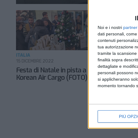
I
Noi e i nostri
partner
dati personali, come 
contenuti personalizz
tua autorizzazione no
tramite la scansione d
ITALIA
finalità sopra descri
15 DICEMBRE 2022
dettagliate e modific
Festa di Natale in pista a Malpensa per
personali possono non
Korean Air Cargo (FOTO)
si applicheranno sol
momento tornando su 
PIÙ OPZI