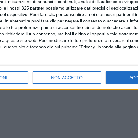
ati, misurazione di annunci e contenuti, analisi dell'audience e sviluppo 
i e i nostri 825 partner possiamo utilizzare dati precisi di geolocalizzaz
el dispositivo. Puoi fare clic per consentire a noi e ai nostri partner il 
tte. In alternativa puoi fare clic per negare il consenso o accedere a inf
are le tue preferenze prima di acconsentire.
Si rende noto che alcuni tr
 richiedere il tuo consenso, ma hai il diritto di opporti a tale trattame
o a questo sito web. Puoi modificare le tue preferenze o revocare il con
questo sito e facendo clic sul pulsante "Privacy" in fondo alla pagina
ONI
NON ACCETTO
AC