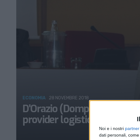
ECONOMIA
28 NOVEMBRE 2018
D’Orazio (Dompè Farmaceuti
provider logistico
I
Noi e i nostri
partner
dati personali, come 