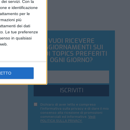
dei servizi.
Con la
ione e identificazione
trattamento per le
ormazioni più
attamenti dei dati
nto. Le tue preferenze
senso in qualsiasi
VUOI RICEVERE
 web.
AGGIORNAMENTI SUI
TUOI TOPICS PREFERITI
OGNI GIORNO?
CETTO
ISCRIVITI
Dichiaro di aver letto e compreso
l'informativa sulla privacy e di dare il mio
consenso alla ricezione di promozioni
commerciali ed informative.
Vedi
POLITICA SULLA PRIVACY.