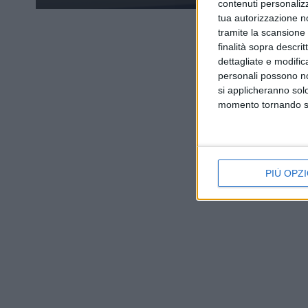
contenuti personalizz
tua autorizzazione no
tramite la scansione d
finalità sopra descri
dettagliate e modific
personali possono non
si applicheranno sol
momento tornando su 
PIÙ OPZI