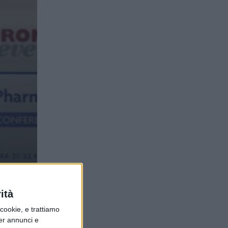
ità
ookie, e trattiamo
per annunci e