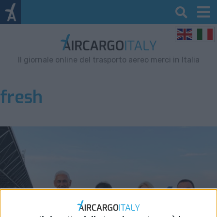
Il giornale online del trasporto aereo merci in Italia
fresh