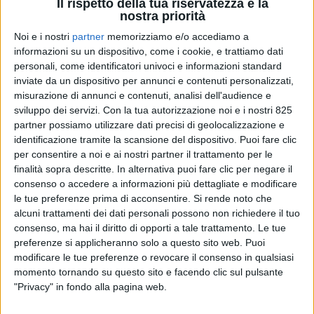
Il rispetto della tua riservatezza è la
nostra priorità
Noi e i nostri
partner
memorizziamo e/o accediamo a
informazioni su un dispositivo, come i cookie, e trattiamo dati
personali, come identificatori univoci e informazioni standard
inviate da un dispositivo per annunci e contenuti personalizzati,
misurazione di annunci e contenuti, analisi dell'audience e
sviluppo dei servizi.
Con la tua autorizzazione noi e i nostri 825
partner possiamo utilizzare dati precisi di geolocalizzazione e
identificazione tramite la scansione del dispositivo. Puoi fare clic
ITALIA
7 OTTOBRE 2019
per consentire a noi e ai nostri partner il trattamento per le
Alha ha ottenuto la
finalità sopra descritte. In alternativa puoi fare clic per negare il
consenso o accedere a informazioni più dettagliate e modificare
certificazione IATA CEIV Fresh
le tue preferenze prima di acconsentire.
Si rende noto che
alcuni trattamenti dei dati personali possono non richiedere il tuo
consenso, ma hai il diritto di opporti a tale trattamento. Le tue
preferenze si applicheranno solo a questo sito web. Puoi
modificare le tue preferenze o revocare il consenso in qualsiasi
momento tornando su questo sito e facendo clic sul pulsante
"Privacy" in fondo alla pagina web.