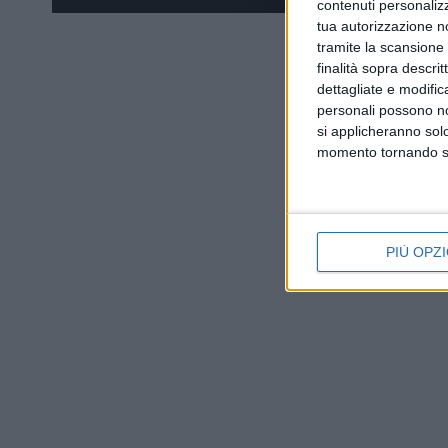
contenuti personalizz
tua autorizzazione no
tramite la scansione d
finalità sopra descri
dettagliate e modific
personali possono non
si applicheranno sol
momento tornando su 
PIÙ OPZI