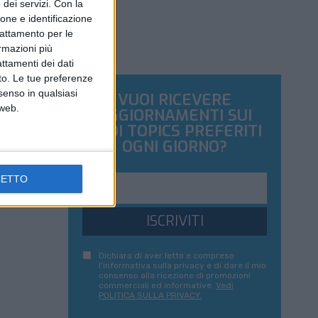
dei servizi.
Con la
ione e identificazione
trattamento per le
ormazioni più
attamenti dei dati
nto. Le tue preferenze
senso in qualsiasi
VUOI RICEVERE
 web.
AGGIORNAMENTI SUI
TUOI TOPICS PREFERITI
OGNI GIORNO?
CETTO
ISCRIVITI
Dichiaro di aver letto e compreso
l'informativa sulla privacy e di dare il mio
consenso alla ricezione di promozioni
commerciali ed informative.
Vedi
POLITICA SULLA PRIVACY.