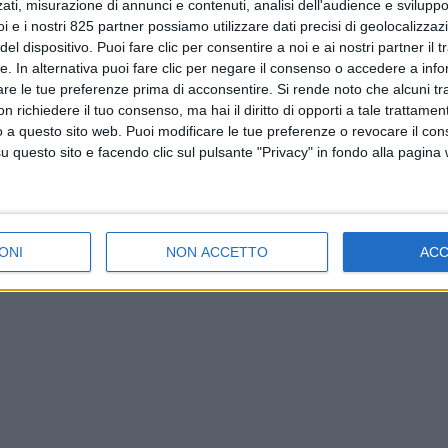
ati, misurazione di annunci e contenuti, analisi dell'audience e sviluppo 
i e i nostri 825 partner possiamo utilizzare dati precisi di geolocalizzaz
el dispositivo. Puoi fare clic per consentire a noi e ai nostri partner il 
tte. In alternativa puoi fare clic per negare il consenso o accedere a inf
are le tue preferenze prima di acconsentire.
Si rende noto che alcuni tr
 richiedere il tuo consenso, ma hai il diritto di opporti a tale trattame
o a questo sito web. Puoi modificare le tue preferenze o revocare il con
questo sito e facendo clic sul pulsante "Privacy" in fondo alla pagina
ONI
NON ACCETTO
AC