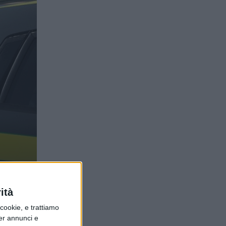
 e
ità
ookie, e trattiamo
per annunci e