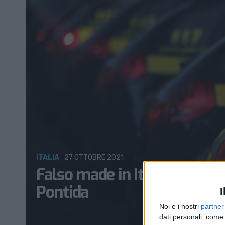
ITALIA
27 OTTOBRE 2021
Falso made in Italy di pen
Pontida
I
Noi e i nostri
partner
dati personali, come 