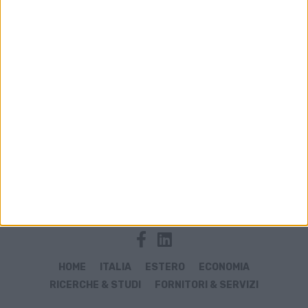
Archivio notizie di fuel dumping
HOME
ITALIA
ESTERO
ECONOMIA
RICERCHE & STUDI
FORNITORI & SERVIZI