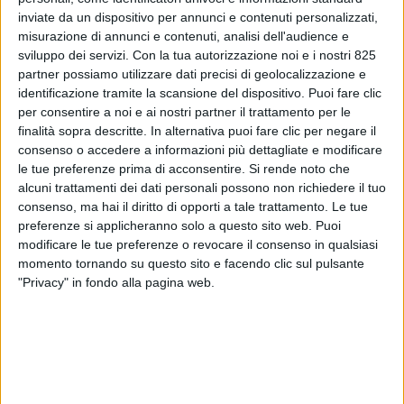
inviate da un dispositivo per annunci e contenuti personalizzati,
misurazione di annunci e contenuti, analisi dell'audience e
sviluppo dei servizi.
Con la tua autorizzazione noi e i nostri 825
partner possiamo utilizzare dati precisi di geolocalizzazione e
identificazione tramite la scansione del dispositivo. Puoi fare clic
per consentire a noi e ai nostri partner il trattamento per le
finalità sopra descritte. In alternativa puoi fare clic per negare il
consenso o accedere a informazioni più dettagliate e modificare
le tue preferenze prima di acconsentire.
Si rende noto che
alcuni trattamenti dei dati personali possono non richiedere il tuo
SENZA CATEGORIA
19 APRILE 2020
consenso, ma hai il diritto di opporti a tale trattamento. Le tue
Aereo cargo di Asiana scarica
preferenze si applicheranno solo a questo sito web. Puoi
modificare le tue preferenze o revocare il consenso in qualsiasi
fuel nel Mar Ligure
momento tornando su questo sito e facendo clic sul pulsante
"Privacy" in fondo alla pagina web.
VUOI RICEVERE AGGIORNAMENTI SUI