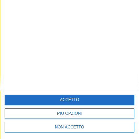
TUOI TOPICS PREFERITI OGNI
GIORNO?
ISCRIVITI
Dichiaro di aver letto e compreso l'informativa sulla privacy e
di dare il mio consenso alla ricezione di promozioni commerciali
ed informative.
Vedi POLITICA SULLA PRIVACY.
ACCETTO
PIÙ OPZIONI
NON ACCETTO