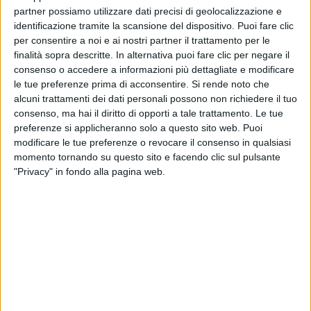
GIORNO?
partner possiamo utilizzare dati precisi di geolocalizzazione e
identificazione tramite la scansione del dispositivo. Puoi fare clic
per consentire a noi e ai nostri partner il trattamento per le
finalità sopra descritte. In alternativa puoi fare clic per negare il
consenso o accedere a informazioni più dettagliate e modificare
ISCRIVITI
le tue preferenze prima di acconsentire.
Si rende noto che
alcuni trattamenti dei dati personali possono non richiedere il tuo
Dichiaro di aver letto e compreso l'informativa sulla privacy e
consenso, ma hai il diritto di opporti a tale trattamento. Le tue
di dare il mio consenso alla ricezione di promozioni commerciali
preferenze si applicheranno solo a questo sito web. Puoi
ed informative.
Vedi POLITICA SULLA PRIVACY.
modificare le tue preferenze o revocare il consenso in qualsiasi
momento tornando su questo sito e facendo clic sul pulsante
"Privacy" in fondo alla pagina web.