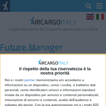
Il giornale online del trasporto aereo merci in Italia
Future Manager
RICERCHE & STUDI
25 LUGLIO 2017
Recruitment
Sale la domanda di personale
specializzato nella logistica
Il rispetto della tua riservatezza è la
nostra priorità
Noi e i nostri
partner
memorizziamo e/o accediamo a
informazioni su un dispositivo, come i cookie, e trattiamo dati
personali, come identificatori univoci e informazioni standard
VUOI RICEVERE AGGIORNAMENTI SUI
inviate da un dispositivo per annunci e contenuti personalizzati,
misurazione di annunci e contenuti, analisi dell'audience e
TUOI TOPICS PREFERITI OGNI
sviluppo dei servizi.
Con la tua autorizzazione noi e i nostri 825