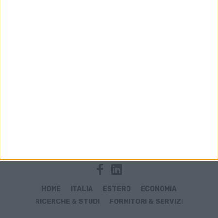
Archivio notizie di Garlasco
HOME
ITALIA
ESTERO
ECONOMIA
RICERCHE & STUDI
FORNITORI & SERVIZI