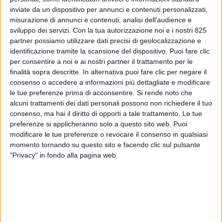
inviate da un dispositivo per annunci e contenuti personalizzati,
misurazione di annunci e contenuti, analisi dell'audience e
sviluppo dei servizi.
Con la tua autorizzazione noi e i nostri 825
partner possiamo utilizzare dati precisi di geolocalizzazione e
identificazione tramite la scansione del dispositivo. Puoi fare clic
per consentire a noi e ai nostri partner il trattamento per le
finalità sopra descritte. In alternativa puoi fare clic per negare il
consenso o accedere a informazioni più dettagliate e modificare
le tue preferenze prima di acconsentire.
Si rende noto che
alcuni trattamenti dei dati personali possono non richiedere il tuo
ITALIA
25 OTTOBRE 2022
consenso, ma hai il diritto di opporti a tale trattamento. Le tue
Jas investe nella logistica a
preferenze si applicheranno solo a questo sito web. Puoi
modificare le tue preferenze o revocare il consenso in qualsiasi
Garlasco
momento tornando su questo sito e facendo clic sul pulsante
"Privacy" in fondo alla pagina web.
VUOI RICEVERE AGGIORNAMENTI SUI