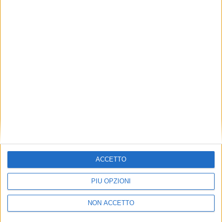
TUOI TOPICS PREFERITI OGNI
GIORNO?
ISCRIVITI
Dichiaro di aver letto e compreso l'informativa sulla privacy e
di dare il mio consenso alla ricezione di promozioni commerciali
ed informative.
Vedi POLITICA SULLA PRIVACY.
ACCETTO
PIÙ OPZIONI
NON ACCETTO