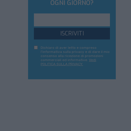
OGNI GIORNO?
ISCRIVITI
Dichiaro di aver letto e compreso
l'informativa sulla privacy e di dare il mio
consenso alla ricezione di promozioni
commerciali ed informative.
Vedi
POLITICA SULLA PRIVACY.