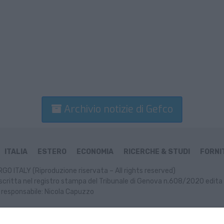
Archivio notizie di Gefco
ITALIA
ESTERO
ECONOMIA
RICERCHE & STUDI
FORNIT
GO ITALY (Riproduzione riservata – All rights reserved)
scritta nel registro stampa del Tribunale di Genova n.608/2020 edita 
 responsabile: Nicola Capuzzo
ormativa Cookie
Informativa Privacy
P. IVA: 02499470991