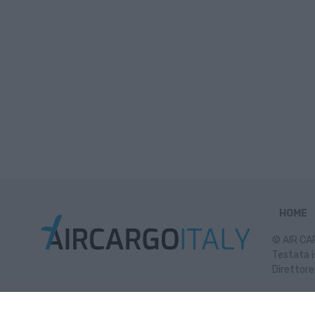
HOME
© AIR CAR
Testata i
Direttore
Inf