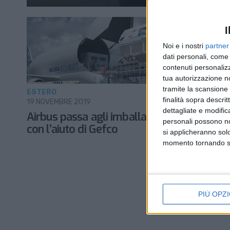
I
Noi e i nostri
partner
dati personali, come 
contenuti personalizz
tua autorizzazione no
tramite la scansione d
ESTERO
finalità sopra descri
19 NOVEMBRE 2019
dettagliate e modific
Airbus passa agli imballaggi sostenibili
personali possono non
con l’aiuto di Gefco
si applicheranno sol
momento tornando su 
PIÙ OPZI