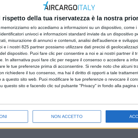
l rispetto della tua riservatezza è la nostra prior
memorizziamo e/o accediamo a informazioni su un dispositivo, come i c
identificatori univoci e informazioni standard inviate da un dispositivo 
ati, misurazione di annunci e contenuti, analisi dell'audience e sviluppo 
i e i nostri 825 partner possiamo utilizzare dati precisi di geolocalizzaz
el dispositivo. Puoi fare clic per consentire a noi e ai nostri partner il 
ECONOMIA
tte. In alternativa puoi fare clic per negare il consenso o accedere a inf
13 NOVEMBRE 2018
are le tue preferenze prima di acconsentire.
Si rende noto che alcuni tr
Castelli nuovo direttore del freight
 richiedere il tuo consenso, ma hai il diritto di opporti a tale trattame
forwarding di Gefco in Italia
o a questo sito web. Puoi modificare le tue preferenze o revocare il con
questo sito e facendo clic sul pulsante "Privacy" in fondo alla pagina
ONI
NON ACCETTO
AC