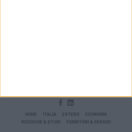
Archivio notizie di gennaio 2020
HOME
ITALIA
ESTERO
ECONOMIA
RICERCHE & STUDI
FORNITORI & SERVIZI