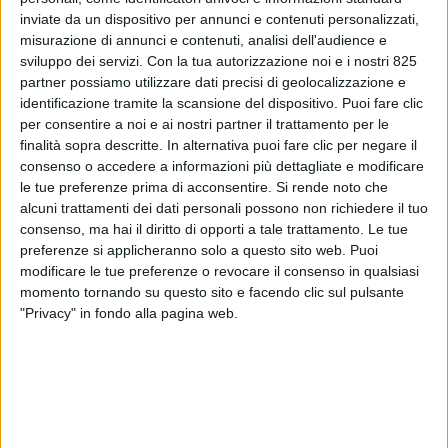
inviate da un dispositivo per annunci e contenuti personalizzati,
misurazione di annunci e contenuti, analisi dell'audience e
sviluppo dei servizi.
Con la tua autorizzazione noi e i nostri 825
partner possiamo utilizzare dati precisi di geolocalizzazione e
identificazione tramite la scansione del dispositivo. Puoi fare clic
per consentire a noi e ai nostri partner il trattamento per le
finalità sopra descritte. In alternativa puoi fare clic per negare il
consenso o accedere a informazioni più dettagliate e modificare
le tue preferenze prima di acconsentire.
Si rende noto che
alcuni trattamenti dei dati personali possono non richiedere il tuo
ITALIA
18 FEBBRAIO 2020
consenso, ma hai il diritto di opporti a tale trattamento. Le tue
Gennaio di crescita per il
preferenze si applicheranno solo a questo sito web. Puoi
modificare le tue preferenze o revocare il consenso in qualsiasi
cargo di Alitalia
momento tornando su questo sito e facendo clic sul pulsante
"Privacy" in fondo alla pagina web.
VUOI RICEVERE AGGIORNAMENTI SUI