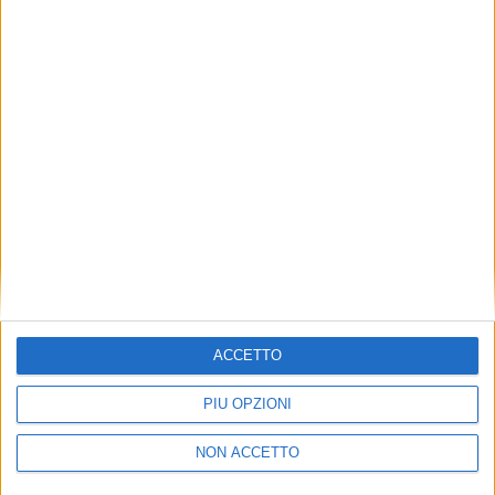
TUOI TOPICS PREFERITI OGNI
GIORNO?
ISCRIVITI
Dichiaro di aver letto e compreso l'informativa sulla privacy e
di dare il mio consenso alla ricezione di promozioni commerciali
ed informative.
Vedi POLITICA SULLA PRIVACY.
ACCETTO
PIÙ OPZIONI
NON ACCETTO